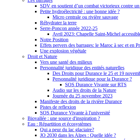
Les barrages
SDV en soutient d’un combat victorieux contre un
Petite hydroélectricité : une bonne idée ?
Micro centrale ou rivière sauvage
Réhydrater la terre
Serre-Ponçon année 2022-25
Avril 2023: Chapelle Saint-Michel accessibl
Notre Position
Effets pervers des barrages: le Maroc à sec et en P
Une explosion végétale
Droit et Nature
Vers une santé des milieux
Personnalité juridique des entités naturelles
Des Droits pour Durance le 25 et 19 novem
Personnalité juridique pour la Durance ?
SOS Durance Vivante sur RTS
Audio sur les droits de la Nature
Journée du 25 novembre 2023
Manifeste des droits de la rivière Durance
Pistes de reflexion
SOS Durance Vivante à l'université
Biovallée : une source d'inspiration ?
Eau : Répartition et écosystèmes
Qui a peur du lac glaciaire?
JO 2030 dans les Alpes : Quelle idée ?