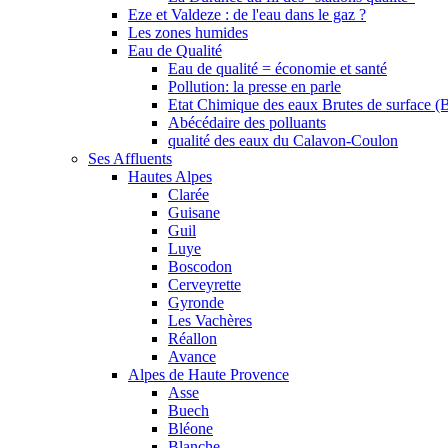
Eze et Valdeze : de l'eau dans le gaz ?
Les zones humides
Eau de Qualité
Eau de qualité = économie et santé
Pollution: la presse en parle
Etat Chimique des eaux Brutes de surface (
Abécédaire des polluants
qualité des eaux du Calavon-Coulon
Ses Affluents
Hautes Alpes
Clarée
Guisane
Guil
Luye
Boscodon
Cerveyrette
Gyronde
Les Vachères
Réallon
Avance
Alpes de Haute Provence
Asse
Buech
Bléone
Blanche