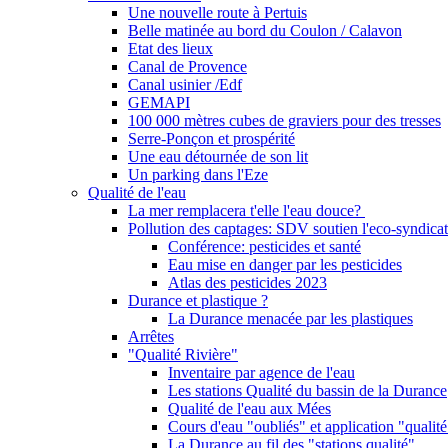
Une nouvelle route à Pertuis
Belle matinée au bord du Coulon / Calavon
Etat des lieux
Canal de Provence
Canal usinier /Edf
GEMAPI
100 000 mètres cubes de graviers pour des tresses
Serre-Ponçon et prospérité
Une eau détournée de son lit
Un parking dans l'Eze
Qualité de l'eau
La mer remplacera t'elle l'eau douce?
Pollution des captages: SDV soutien l'eco-syndicat
Conférence: pesticides et santé
Eau mise en danger par les pesticides
Atlas des pesticides 2023
Durance et plastique ?
La Durance menacée par les plastiques
Arrêtes
"Qualité Rivière"
Inventaire par agence de l'eau
Les stations Qualité du bassin de la Durance
Qualité de l'eau aux Mées
Cours d'eau "oubliés" et application "qualité
La Durance au fil des "stations qualité"