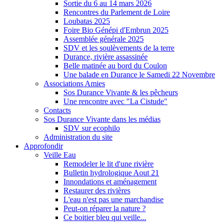
Sortie du 6 au 14 mars 2026
Rencontres du Parlement de Loire
Loubatas 2025
Foire Bio Génépi d'Embrun 2025
Assemblée générale 2025
SDV et les soulèvements de la terre
Durance, rivière assassinée
Belle matinée au bord du Coulon
Une balade en Durance le Samedi 22 Novembre
Associations Amies
Sos Durance Vivante & les pêcheurs
Une rencontre avec "La Cistude"
Contacts
Sos Durance Vivante dans les médias
SDV sur ecophilo
Administration du site
Approfondir
Veille Eau
Remodeler le lit d'une rivière
Bulletin hydrologique Aout 21
Innondations et aménagement
Restaurer des rivières
L'eau n'est pas une marchandise
Peut-on réparer la nature ?
Ce boitier bleu qui veille...