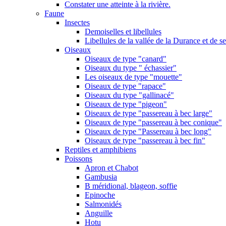
Constater une atteinte à la rivière.
Faune
Insectes
Demoiselles et libellules
Libellules de la vallée de la Durance et de s
Oiseaux
Oiseaux de type "canard"
Oiseaux du type " échassier"
Les oiseaux de type "mouette"
Oiseaux de type "rapace"
Oiseaux du type "gallinacé"
Oiseaux de type "pigeon"
Oiseaux de type "passereau à bec large"
Oiseaux de type "passereau à bec conique"
Oiseaux de type "Passereau à bec long"
Oiseaux de type "passereau à bec fin"
Reptiles et amphibiens
Poissons
Apron et Chabot
Gambusia
B méridional, blageon, soffie
Epinoche
Salmonidés
Anguille
Hotu