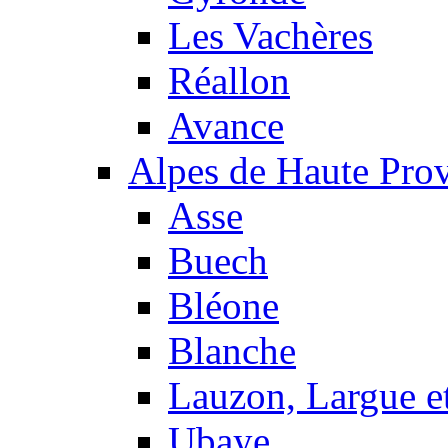
Les Vachères
Réallon
Avance
Alpes de Haute Pro
Asse
Buech
Bléone
Blanche
Lauzon, Largue et
Ubaye