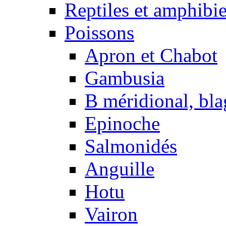
Reptiles et amphibi
Poissons
Apron et Chabot
Gambusia
B méridional, bla
Epinoche
Salmonidés
Anguille
Hotu
Vairon