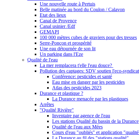
Une nouvelle route à Pertuis
Belle matinée au bord du Coulon / Calavon
Etat des lieux
Canal de Provence
Canal usinier /Edf
GEMAPI
100 000 mètres cubes de graviers pour des tresses
Serre-Ponçon et prospérité
Une eau détournée de son lit
Un parking dans l'Eze
Qualité de l'eau
La mer remplacera t'elle l'eau douce?
Pollution des captages: SDV soutien l'eco-syndicat
Conférence: pesticides et santé
Eau mise en danger par les pesticides
Atlas des pesticides 2023
Durance et plastique ?
La Durance menacée par les plastiques
Arrêtes
"Qualité Rivière"
Inventaire par agence de l'eau
Les stations Qualité du bassin de la Durance
Qualité de l'eau aux Mées
Cours d'eau "oubliés" et application "qualité
La Durance au fil des "stations qualité"