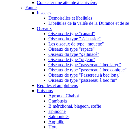
Constater une atteinte à la rivière.
Faune
Insectes
Demoiselles et libellules
Libellules de la vallée de la Durance et de s
Oiseaux
Oiseaux de type "canard"
Oiseaux du type " échassier"
Les oiseaux de type "mouette"
Oiseaux de type "rapace"
Oiseaux du type "gallinacé"
Oiseaux de type "pigeon"
Oiseaux de type "passereau à bec large"
Oiseaux de type "passereau à bec conique"
Oiseaux de type "Passereau à bec long"
Oiseaux de type "passereau à bec fin"
Reptiles et amphibiens
Poissons
Apron et Chabot
Gambusia
B méridional, blageon, soffie
Epinoche
Salmonidés
Anguille
Hotu