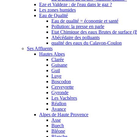
Eze et Valdeze : de l'eau dans le gaz ?
Les zones humides
Eau de Qualité
Eau de qualité = économie et santé
Pollution: la presse en parle
Etat Chimique des eaux Brutes de surface (
Abécédaire des polluants
qualité des eaux du Calavon-Coulon
Ses Affluents
Hautes Alpes
Clarée
Guisane
Guil
Luye
Boscodon
Cerveyrette
Gyronde
Les Vachères
Réallon
Avance
Alpes de Haute Provence
Asse
Buech
Bléone
Blanche