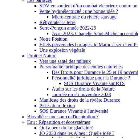
Les barrages
SDV en soutient d’un combat victorieux contre un
Petite hydroélectricité : une bonne idée ?
Micro centrale ou rivière sauvage
Réhydrater la terre
Serre-Ponçon année 2022-25
Avril 2023: Chapelle Saint-Michel accessibl
Notre Position
Effets pervers des barrages: le Maroc à sec et en P
Une explosion végétale
Droit et Nature
Vers une santé des milieux
Personnalité juridique des entités naturelles
Des Droits pour Durance le 25 et 19 novem
Personnalité juridique pour la Durance ?
SOS Durance Vivante sur RTS
Audio sur les droits de la Nature
Journée du 25 novembre 2023
Manifeste des droits de la rivière Durance
Pistes de reflexion
SOS Durance Vivante à l'université
Biovallée : une source d'inspiration ?
Eau : Répartition et écosystèmes
Qui a peur du lac glaciaire?
JO 2030 dans les Alpes : Quelle idée ?