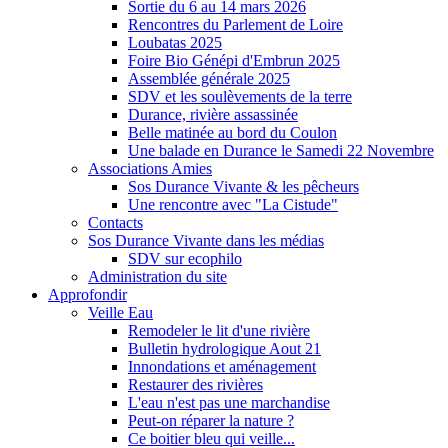
Sortie du 6 au 14 mars 2026
Rencontres du Parlement de Loire
Loubatas 2025
Foire Bio Génépi d'Embrun 2025
Assemblée générale 2025
SDV et les soulèvements de la terre
Durance, rivière assassinée
Belle matinée au bord du Coulon
Une balade en Durance le Samedi 22 Novembre
Associations Amies
Sos Durance Vivante & les pêcheurs
Une rencontre avec "La Cistude"
Contacts
Sos Durance Vivante dans les médias
SDV sur ecophilo
Administration du site
Approfondir
Veille Eau
Remodeler le lit d'une rivière
Bulletin hydrologique Aout 21
Innondations et aménagement
Restaurer des rivières
L'eau n'est pas une marchandise
Peut-on réparer la nature ?
Ce boitier bleu qui veille...