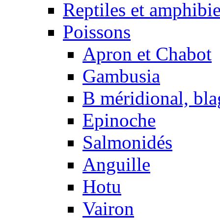
Reptiles et amphibi
Poissons
Apron et Chabot
Gambusia
B méridional, bla
Epinoche
Salmonidés
Anguille
Hotu
Vairon