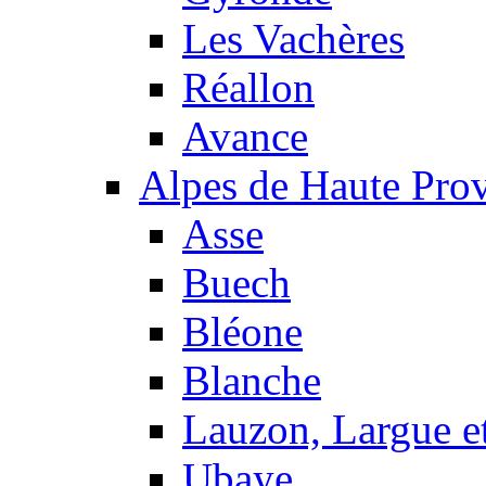
Les Vachères
Réallon
Avance
Alpes de Haute Pro
Asse
Buech
Bléone
Blanche
Lauzon, Largue et
Ubaye