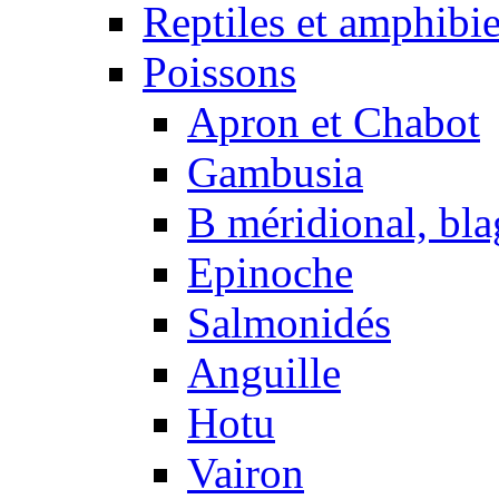
Reptiles et amphibi
Poissons
Apron et Chabot
Gambusia
B méridional, bla
Epinoche
Salmonidés
Anguille
Hotu
Vairon