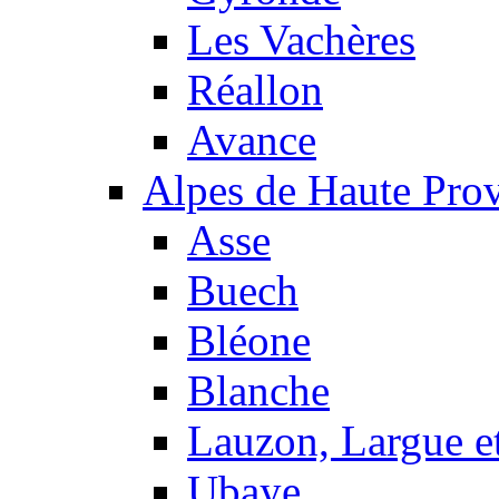
Les Vachères
Réallon
Avance
Alpes de Haute Pro
Asse
Buech
Bléone
Blanche
Lauzon, Largue et
Ubaye