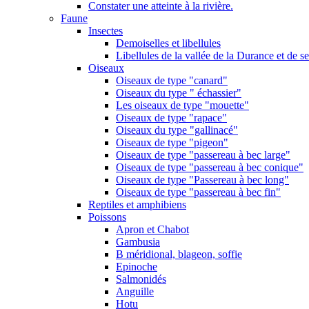
Constater une atteinte à la rivière.
Faune
Insectes
Demoiselles et libellules
Libellules de la vallée de la Durance et de s
Oiseaux
Oiseaux de type "canard"
Oiseaux du type " échassier"
Les oiseaux de type "mouette"
Oiseaux de type "rapace"
Oiseaux du type "gallinacé"
Oiseaux de type "pigeon"
Oiseaux de type "passereau à bec large"
Oiseaux de type "passereau à bec conique"
Oiseaux de type "Passereau à bec long"
Oiseaux de type "passereau à bec fin"
Reptiles et amphibiens
Poissons
Apron et Chabot
Gambusia
B méridional, blageon, soffie
Epinoche
Salmonidés
Anguille
Hotu