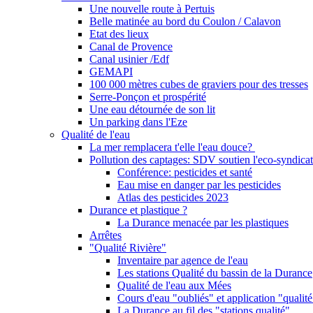
Une nouvelle route à Pertuis
Belle matinée au bord du Coulon / Calavon
Etat des lieux
Canal de Provence
Canal usinier /Edf
GEMAPI
100 000 mètres cubes de graviers pour des tresses
Serre-Ponçon et prospérité
Une eau détournée de son lit
Un parking dans l'Eze
Qualité de l'eau
La mer remplacera t'elle l'eau douce?
Pollution des captages: SDV soutien l'eco-syndicat
Conférence: pesticides et santé
Eau mise en danger par les pesticides
Atlas des pesticides 2023
Durance et plastique ?
La Durance menacée par les plastiques
Arrêtes
"Qualité Rivière"
Inventaire par agence de l'eau
Les stations Qualité du bassin de la Durance
Qualité de l'eau aux Mées
Cours d'eau "oubliés" et application "qualité
La Durance au fil des "stations qualité"