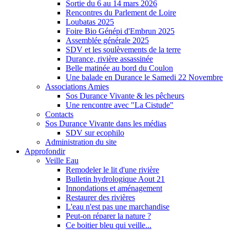
Sortie du 6 au 14 mars 2026
Rencontres du Parlement de Loire
Loubatas 2025
Foire Bio Génépi d'Embrun 2025
Assemblée générale 2025
SDV et les soulèvements de la terre
Durance, rivière assassinée
Belle matinée au bord du Coulon
Une balade en Durance le Samedi 22 Novembre
Associations Amies
Sos Durance Vivante & les pêcheurs
Une rencontre avec "La Cistude"
Contacts
Sos Durance Vivante dans les médias
SDV sur ecophilo
Administration du site
Approfondir
Veille Eau
Remodeler le lit d'une rivière
Bulletin hydrologique Aout 21
Innondations et aménagement
Restaurer des rivières
L'eau n'est pas une marchandise
Peut-on réparer la nature ?
Ce boitier bleu qui veille...