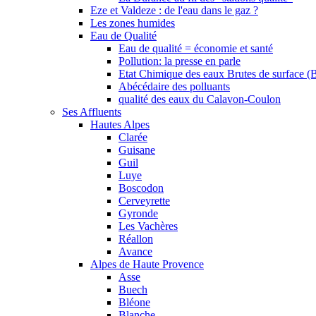
Eze et Valdeze : de l'eau dans le gaz ?
Les zones humides
Eau de Qualité
Eau de qualité = économie et santé
Pollution: la presse en parle
Etat Chimique des eaux Brutes de surface (
Abécédaire des polluants
qualité des eaux du Calavon-Coulon
Ses Affluents
Hautes Alpes
Clarée
Guisane
Guil
Luye
Boscodon
Cerveyrette
Gyronde
Les Vachères
Réallon
Avance
Alpes de Haute Provence
Asse
Buech
Bléone
Blanche