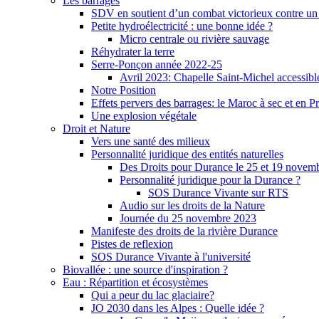
Les barrages
SDV en soutient d’un combat victorieux contre un
Petite hydroélectricité : une bonne idée ?
Micro centrale ou rivière sauvage
Réhydrater la terre
Serre-Ponçon année 2022-25
Avril 2023: Chapelle Saint-Michel accessibl
Notre Position
Effets pervers des barrages: le Maroc à sec et en P
Une explosion végétale
Droit et Nature
Vers une santé des milieux
Personnalité juridique des entités naturelles
Des Droits pour Durance le 25 et 19 novem
Personnalité juridique pour la Durance ?
SOS Durance Vivante sur RTS
Audio sur les droits de la Nature
Journée du 25 novembre 2023
Manifeste des droits de la rivière Durance
Pistes de reflexion
SOS Durance Vivante à l'université
Biovallée : une source d'inspiration ?
Eau : Répartition et écosystèmes
Qui a peur du lac glaciaire?
JO 2030 dans les Alpes : Quelle idée ?