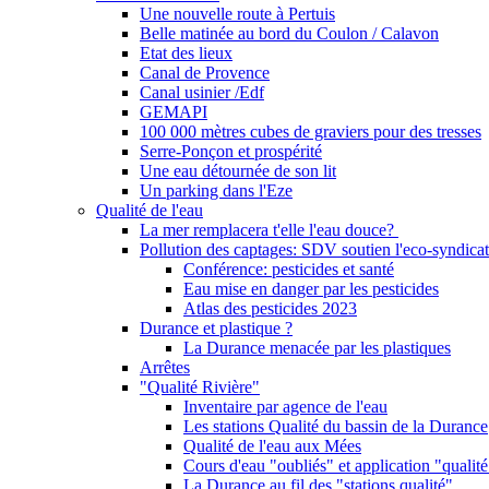
Une nouvelle route à Pertuis
Belle matinée au bord du Coulon / Calavon
Etat des lieux
Canal de Provence
Canal usinier /Edf
GEMAPI
100 000 mètres cubes de graviers pour des tresses
Serre-Ponçon et prospérité
Une eau détournée de son lit
Un parking dans l'Eze
Qualité de l'eau
La mer remplacera t'elle l'eau douce?
Pollution des captages: SDV soutien l'eco-syndicat
Conférence: pesticides et santé
Eau mise en danger par les pesticides
Atlas des pesticides 2023
Durance et plastique ?
La Durance menacée par les plastiques
Arrêtes
"Qualité Rivière"
Inventaire par agence de l'eau
Les stations Qualité du bassin de la Durance
Qualité de l'eau aux Mées
Cours d'eau "oubliés" et application "qualité
La Durance au fil des "stations qualité"