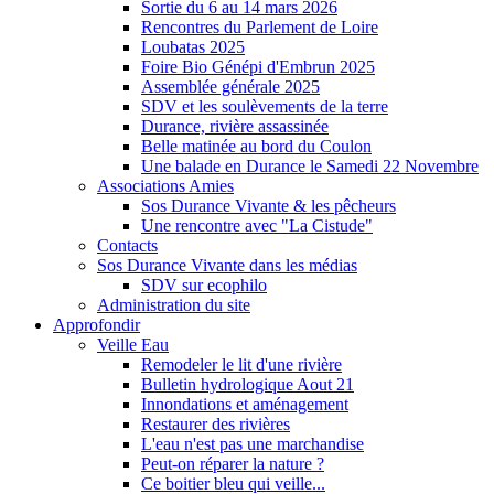
Sortie du 6 au 14 mars 2026
Rencontres du Parlement de Loire
Loubatas 2025
Foire Bio Génépi d'Embrun 2025
Assemblée générale 2025
SDV et les soulèvements de la terre
Durance, rivière assassinée
Belle matinée au bord du Coulon
Une balade en Durance le Samedi 22 Novembre
Associations Amies
Sos Durance Vivante & les pêcheurs
Une rencontre avec "La Cistude"
Contacts
Sos Durance Vivante dans les médias
SDV sur ecophilo
Administration du site
Approfondir
Veille Eau
Remodeler le lit d'une rivière
Bulletin hydrologique Aout 21
Innondations et aménagement
Restaurer des rivières
L'eau n'est pas une marchandise
Peut-on réparer la nature ?
Ce boitier bleu qui veille...