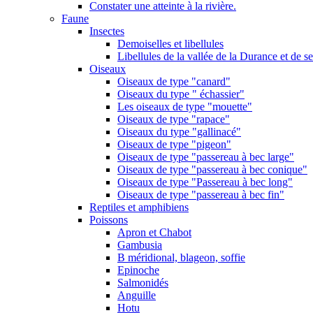
Constater une atteinte à la rivière.
Faune
Insectes
Demoiselles et libellules
Libellules de la vallée de la Durance et de s
Oiseaux
Oiseaux de type "canard"
Oiseaux du type " échassier"
Les oiseaux de type "mouette"
Oiseaux de type "rapace"
Oiseaux du type "gallinacé"
Oiseaux de type "pigeon"
Oiseaux de type "passereau à bec large"
Oiseaux de type "passereau à bec conique"
Oiseaux de type "Passereau à bec long"
Oiseaux de type "passereau à bec fin"
Reptiles et amphibiens
Poissons
Apron et Chabot
Gambusia
B méridional, blageon, soffie
Epinoche
Salmonidés
Anguille
Hotu