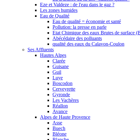
Eze et Valdeze : de l'eau dans le gaz ?
Les zones humides
Eau de Qualité
Eau de qualité = économie et santé
Pollution: la presse en parle
Etat Chimique des eaux Brutes de surface (
Abécédaire des polluants
qualité des eaux du Calavon-Coulon
Ses Affluents
Hautes Alpes
Clarée
Guisane
Guil
Luye
Boscodon
Cerveyrette
Gyronde
Les Vachères
Réallon
Avance
Alpes de Haute Provence
Asse
Buech
Bléone
Blanche