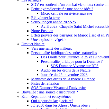
Les barrages
SDV en soutient d’un combat victorieux contre un
Petite hydroélectricité : une bonne idée ?
Micro centrale ou rivière sauvage
Réhydrater la terre
Serre-Ponçon année 2022-25
Avril 2023: Chapelle Saint-Michel accessibl
Notre Position
Effets pervers des barrages: le Maroc à sec et en P
Une explosion végétale
Droit et Nature
Vers une santé des milieux
Personnalité juridique des entités naturelles
Des Droits pour Durance le 25 et 19 novem
Personnalité juridique pour la Durance ?
SOS Durance Vivante sur RTS
Audio sur les droits de la Nature
Journée du 25 novembre 2023
Manifeste des droits de la rivière Durance
Pistes de reflexion
SOS Durance Vivante à l'université
Biovallée : une source d'inspiration ?
Eau : Répartition et écosystèmes
Qui a peur du lac glaciaire?
JO 2030 dans les Alpes : Quelle idée ?