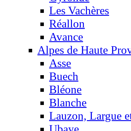
Les Vachères
Réallon
Avance
Alpes de Haute Pro
Asse
Buech
Bléone
Blanche
Lauzon, Largue et
Ubaye