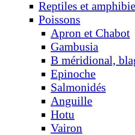
Reptiles et amphibi
Poissons
Apron et Chabot
Gambusia
B méridional, bla
Epinoche
Salmonidés
Anguille
Hotu
Vairon