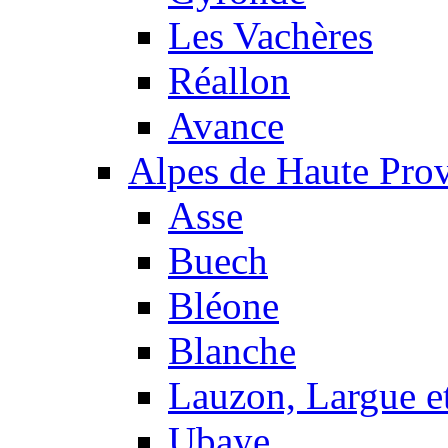
Les Vachères
Réallon
Avance
Alpes de Haute Pro
Asse
Buech
Bléone
Blanche
Lauzon, Largue et
Ubaye