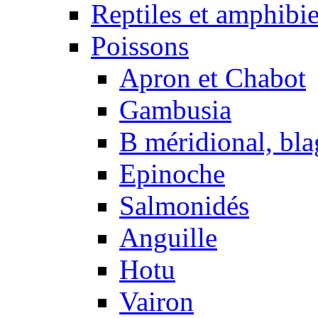
Reptiles et amphibi
Poissons
Apron et Chabot
Gambusia
B méridional, bla
Epinoche
Salmonidés
Anguille
Hotu
Vairon