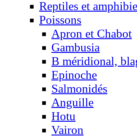
Reptiles et amphibi
Poissons
Apron et Chabot
Gambusia
B méridional, bla
Epinoche
Salmonidés
Anguille
Hotu
Vairon