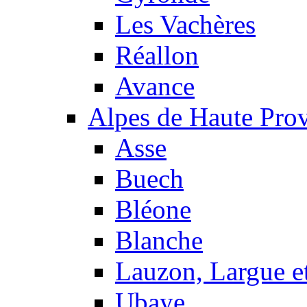
Les Vachères
Réallon
Avance
Alpes de Haute Pro
Asse
Buech
Bléone
Blanche
Lauzon, Largue et
Ubaye