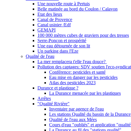
Une nouvelle route à Pertuis
Belle matinée au bord du Coulon / Calavon
Etat des lieux
Canal de Provence
Canal usinier /Edf
GEMAPI
100 000 mètres cubes de graviers pour des tresses
Serre-Ponçon et prospérité
Une eau détournée de son lit
Un parking dans l'Eze
Qualité de l'eau
La mer remplacera t'elle l'eau douce?
Pollution des captages: SDV soutien l'eco-syndicat
Conférence: pesticides et santé
Eau mise en danger par les pesticides
Atlas des pesticides 2023
Durance et plastique ?
La Durance menacée par les plastiques
Arrêtes
"Qualité Rivière"
Inventaire par agence de l'eau
Les stations Qualité du bassin de la Durance
Qualité de l'eau aux Mées
Cours d'eau "oubliés" et application "qualité
La Durance au fil des "stations qualité"