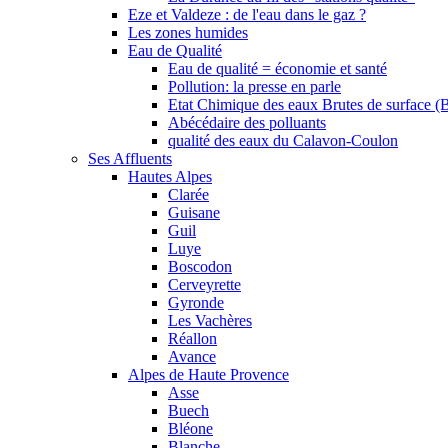
Eze et Valdeze : de l'eau dans le gaz ?
Les zones humides
Eau de Qualité
Eau de qualité = économie et santé
Pollution: la presse en parle
Etat Chimique des eaux Brutes de surface (
Abécédaire des polluants
qualité des eaux du Calavon-Coulon
Ses Affluents
Hautes Alpes
Clarée
Guisane
Guil
Luye
Boscodon
Cerveyrette
Gyronde
Les Vachères
Réallon
Avance
Alpes de Haute Provence
Asse
Buech
Bléone
Blanche