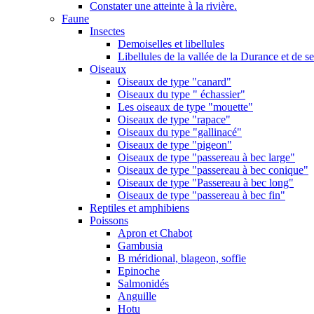
Constater une atteinte à la rivière.
Faune
Insectes
Demoiselles et libellules
Libellules de la vallée de la Durance et de s
Oiseaux
Oiseaux de type "canard"
Oiseaux du type " échassier"
Les oiseaux de type "mouette"
Oiseaux de type "rapace"
Oiseaux du type "gallinacé"
Oiseaux de type "pigeon"
Oiseaux de type "passereau à bec large"
Oiseaux de type "passereau à bec conique"
Oiseaux de type "Passereau à bec long"
Oiseaux de type "passereau à bec fin"
Reptiles et amphibiens
Poissons
Apron et Chabot
Gambusia
B méridional, blageon, soffie
Epinoche
Salmonidés
Anguille
Hotu