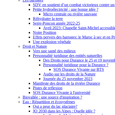
Les barrages
SDV en soutient d’un combat victorieux contre un
Petite hydroélectricité : une bonne idée ?
Micro centrale ou rivière sauvage
Réhydrater la terre
Serre-Ponçon année 2022-25
Avril 2023: Chapelle Saint-Michel accessibl
Notre Position
Effets pervers des barrages: le Maroc à sec et en P
Une explosion végétale
Droit et Nature
Vers une santé des milieux
Personnalité juridique des entités naturelles
Des Droits pour Durance le 25 et 19 novem
Personnalité juridique pour la Durance ?
SOS Durance Vivante sur RTS
Audio sur les droits de la Nature
Journée du 25 novembre 2023
Manifeste des droits de la rivière Durance
Pistes de reflexion
SOS Durance Vivante à l'université
Biovallée : une source d'inspiration ?
Eau : Répartition et écosystèmes
Qui a peur du lac glaciaire?
JO 2030 dans les Alpes : Quelle idée ?