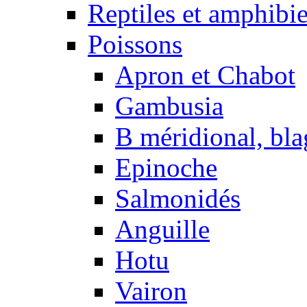
Reptiles et amphibi
Poissons
Apron et Chabot
Gambusia
B méridional, bla
Epinoche
Salmonidés
Anguille
Hotu
Vairon