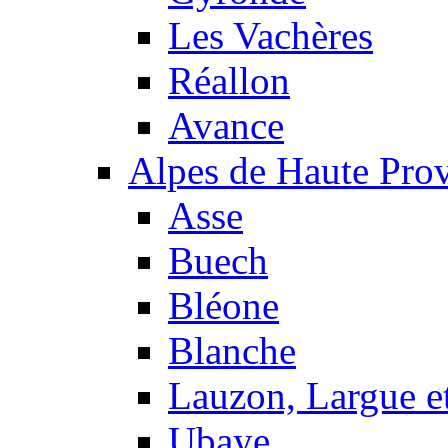
Les Vachères
Réallon
Avance
Alpes de Haute Pro
Asse
Buech
Bléone
Blanche
Lauzon, Largue et
Ubaye