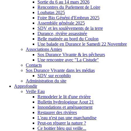
Sortie du 6 au 14 mars 2026
Rencontres du Parlement de Loire
Loubatas 2025
Foire Bio Génépi d'Embrun 2025
Assemblée générale 2025
SDV et les soulèvements de la terre
Durance, rivière assassinée
Belle matinée au bord du Coulon
Une balade en Durance le Samedi 22 Novembre
Associations Amies
Sos Durance Vivante & les pêcheurs
Une rencontre avec "La Cistude"
Contacts
Sos Durance Vivante dans les médias
SDV sur ecophilo
Administration du site
Approfondir
Veille Eau
Remodeler le lit d'une rivière
Bulletin hydrologique Aout 21
Innondations et aménagement
Restaurer des rivières
L'eau n'est pas une marchandise
Peut-on réparer la nature ?
Ce boitier bleu qui veille...