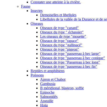
Constater une atteinte à la rivière.
Faune
Insectes
Demoiselles et libellules
Libellules de la vallée de la Durance et de s
Oiseaux
Oiseaux de type "canard"
Oiseaux du type " échassier"
Les oiseaux de type "mouette"
Oiseaux de type "rapace"
Oiseaux du type "gallinacé"
Oiseaux de type "pigeon"
Oiseaux de type "passereau à bec large"
Oiseaux de type "passereau à bec conique"
Oiseaux de type "Passereau à bec long"
Oiseaux de type "passereau à bec fin"
Reptiles et amphibiens
Poissons
Apron et Chabot
Gambusia
B méridional, blageon, soffie
Epinoche
Salmonidés
Anguille
Hotu