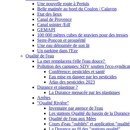
Une nouvelle route à Pertuis
Belle matinée au bord du Coulon / Calavon
Etat des lieux
Canal de Provence
Canal usinier /Edf
GEMAPI
100 000 mètres cubes de graviers pour des tresses
Serre-Ponçon et prospérité
Une eau détournée de son lit
Un parking dans l'Eze
Qualité de l'eau
La mer remplacera t'elle l'eau douce?
Pollution des captages: SDV soutien l'eco-syndicat
Conférence: pesticides et santé
Eau mise en danger par les pesticides
Atlas des pesticides 2023
Durance et plastique ?
La Durance menacée par les plastiques
Arrêtes
"Qualité Rivière"
Inventaire par agence de l'eau
Les stations Qualité du bassin de la Durance
Qualité de l'eau aux Mées
Cours d'eau "oubliés" et application "qualité
La Durance au fil des "stations qualité"