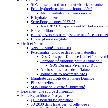
Les barrages
SDV en soutient d’un combat victorieux contre un
Petite hydroélectricité : une bonne idée ?
Micro centrale ou rivière sauvage
Réhydrater la terre
Serre-Ponçon année 2022-25
Avril 2023: Chapelle Saint-Michel accessibl
Notre Position
Effets pervers des barrages: le Maroc à sec et en P
Une explosion végétale
Droit et Nature
Vers une santé des milieux
Personnalité juridique des entités naturelles
Des Droits pour Durance le 25 et 19 novem
Personnalité juridique pour la Durance ?
SOS Durance Vivante sur RTS
Audio sur les droits de la Nature
Journée du 25 novembre 2023
Manifeste des droits de la rivière Durance
Pistes de reflexion
SOS Durance Vivante à l'université
Biovallée : une source d'inspiration ?
Eau : Répartition et écosystèmes
Qui a peur du lac glaciaire?
JO 2030 dans les Alpes : Quelle idée ?