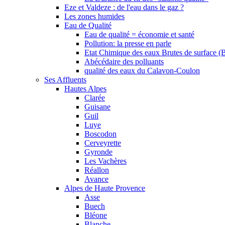
Eze et Valdeze : de l'eau dans le gaz ?
Les zones humides
Eau de Qualité
Eau de qualité = économie et santé
Pollution: la presse en parle
Etat Chimique des eaux Brutes de surface (
Abécédaire des polluants
qualité des eaux du Calavon-Coulon
Ses Affluents
Hautes Alpes
Clarée
Guisane
Guil
Luye
Boscodon
Cerveyrette
Gyronde
Les Vachères
Réallon
Avance
Alpes de Haute Provence
Asse
Buech
Bléone
Blanche