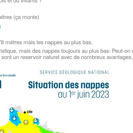
ols et du vivants ?
métres (ça monte)
s
778 métres mais les nappes au plus bas.
uristique, mais des nappes toujours au plus bas: Peut-on
s sont un reservoir naturel avec de nombreux avantages,