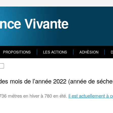
nce Vivante
PROPOSITIONS
LES ACTIONS
ADHÈSION
D
 des mois de l’année 2022 (année de séche
 736 métres en hiver à 780 en été.
il est actuellement à 