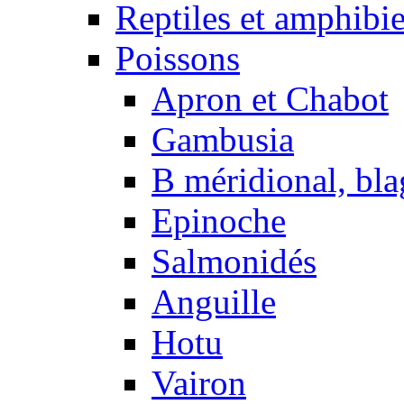
Reptiles et amphibi
Poissons
Apron et Chabot
Gambusia
B méridional, bla
Epinoche
Salmonidés
Anguille
Hotu
Vairon