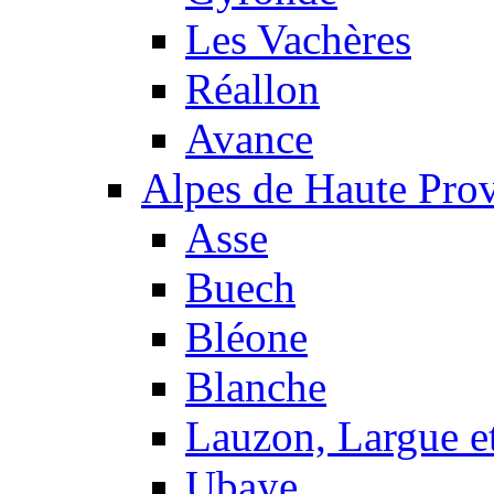
Les Vachères
Réallon
Avance
Alpes de Haute Pro
Asse
Buech
Bléone
Blanche
Lauzon, Largue et
Ubaye