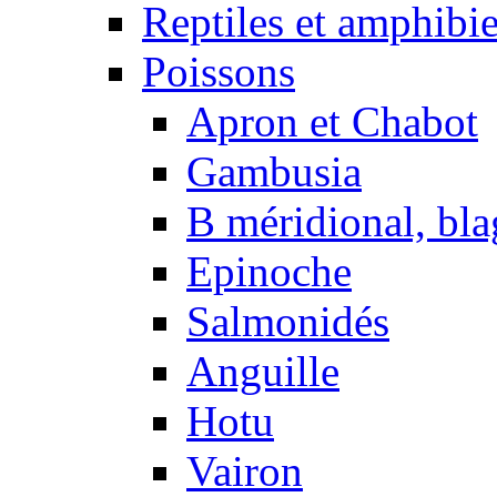
Reptiles et amphibi
Poissons
Apron et Chabot
Gambusia
B méridional, bla
Epinoche
Salmonidés
Anguille
Hotu
Vairon