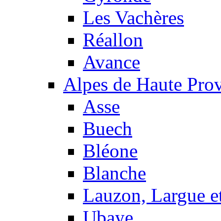
Les Vachères
Réallon
Avance
Alpes de Haute Pro
Asse
Buech
Bléone
Blanche
Lauzon, Largue et
Ubaye