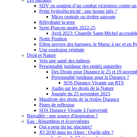
Les barrages
SDV en soutient d’un combat victorieux contre un
Petite hydroélectricité : une bonne idée ?
Micro centrale ou rivière sauvage
Réhydrater la terre
Serre-Ponçon année 2022-25
Avril 2023: Chapelle Saint-Michel accessibl
Notre Position
Effets pervers des barrages: le Maroc à sec et en P
Une explosion végétale
Droit et Nature
Vers une santé des milieux
Personnalité juridique des entités naturelles
Des Droits pour Durance le 25 et 19 novem
Personnalité juridique pour la Durance ?
SOS Durance Vivante sur RTS
Audio sur les droits de la Nature
Journée du 25 novembre 2023
Manifeste des droits de la rivière Durance
Pistes de reflexion
SOS Durance Vivante à l'université
Biovallée : une source d'inspiration ?
Eau : Répartition et écosystèmes
Qui a peur du lac glaciaire?
JO 2030 dans les Alpes : Quelle idée ?