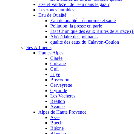
Eze et Valdeze : de l'eau dans le gaz ?
Les zones humides
Eau de Qualité
Eau de qualité = économie et santé
Pollution: la presse en parle
Etat Chimique des eaux Brutes de surface (
Abécédaire des polluants
qualité des eaux du Calavon-Coulon
Ses Affluents
Hautes Alpes
Clarée
Guisane
Guil
Luye
Boscodon
Cerveyrette
Gyronde
Les Vachères
Réallon
Avance
Alpes de Haute Provence
Asse
Buech
Bléone
Blanche