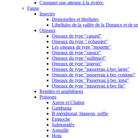
Constater une atteinte à la rivière.
Faune
Insectes
Demoiselles et libellules
Libellules de la vallée de la Durance et de s
Oiseaux
Oiseaux de type "canard"
Oiseaux du type " échassier"
Les oiseaux de type "mouette"
Oiseaux de type "rapace"
Oiseaux du type "gallinacé"
Oiseaux de type "pigeon"
Oiseaux de type "passereau à bec large"
Oiseaux de type "passereau à bec conique"
Oiseaux de type "Passereau à bec long"
Oiseaux de type "passereau à bec fin"
Reptiles et amphibiens
Poissons
Apron et Chabot
Gambusia
B méridional, blageon, soffie
Epinoche
Salmonidés
Anguille
Hotu