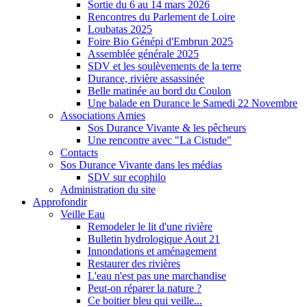
Sortie du 6 au 14 mars 2026
Rencontres du Parlement de Loire
Loubatas 2025
Foire Bio Génépi d'Embrun 2025
Assemblée générale 2025
SDV et les soulèvements de la terre
Durance, rivière assassinée
Belle matinée au bord du Coulon
Une balade en Durance le Samedi 22 Novembre
Associations Amies
Sos Durance Vivante & les pêcheurs
Une rencontre avec "La Cistude"
Contacts
Sos Durance Vivante dans les médias
SDV sur ecophilo
Administration du site
Approfondir
Veille Eau
Remodeler le lit d'une rivière
Bulletin hydrologique Aout 21
Innondations et aménagement
Restaurer des rivières
L'eau n'est pas une marchandise
Peut-on réparer la nature ?
Ce boitier bleu qui veille...