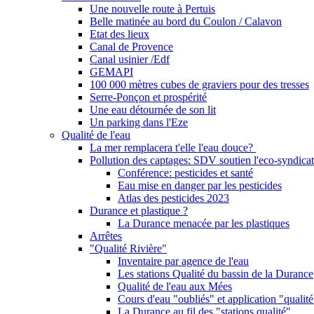
Une nouvelle route à Pertuis
Belle matinée au bord du Coulon / Calavon
Etat des lieux
Canal de Provence
Canal usinier /Edf
GEMAPI
100 000 mètres cubes de graviers pour des tresses
Serre-Ponçon et prospérité
Une eau détournée de son lit
Un parking dans l'Eze
Qualité de l'eau
La mer remplacera t'elle l'eau douce?
Pollution des captages: SDV soutien l'eco-syndicat
Conférence: pesticides et santé
Eau mise en danger par les pesticides
Atlas des pesticides 2023
Durance et plastique ?
La Durance menacée par les plastiques
Arrêtes
"Qualité Rivière"
Inventaire par agence de l'eau
Les stations Qualité du bassin de la Durance
Qualité de l'eau aux Mées
Cours d'eau "oubliés" et application "qualité
La Durance au fil des "stations qualité"