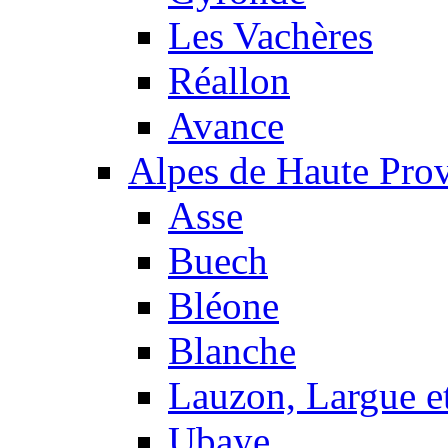
Les Vachères
Réallon
Avance
Alpes de Haute Pro
Asse
Buech
Bléone
Blanche
Lauzon, Largue et
Ubaye