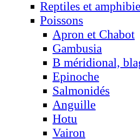
Reptiles et amphibi
Poissons
Apron et Chabot
Gambusia
B méridional, bla
Epinoche
Salmonidés
Anguille
Hotu
Vairon