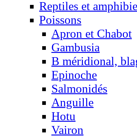
Reptiles et amphibi
Poissons
Apron et Chabot
Gambusia
B méridional, bla
Epinoche
Salmonidés
Anguille
Hotu
Vairon