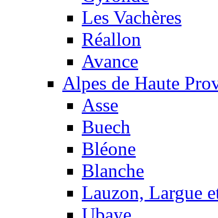
Les Vachères
Réallon
Avance
Alpes de Haute Pro
Asse
Buech
Bléone
Blanche
Lauzon, Largue et
Ubaye