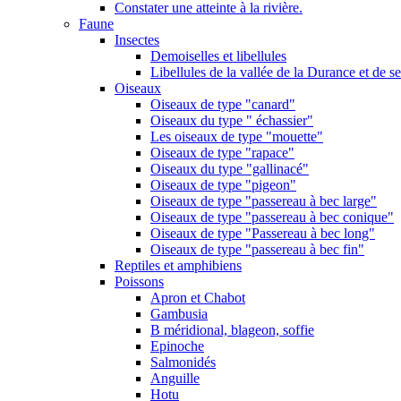
Constater une atteinte à la rivière.
Faune
Insectes
Demoiselles et libellules
Libellules de la vallée de la Durance et de s
Oiseaux
Oiseaux de type "canard"
Oiseaux du type " échassier"
Les oiseaux de type "mouette"
Oiseaux de type "rapace"
Oiseaux du type "gallinacé"
Oiseaux de type "pigeon"
Oiseaux de type "passereau à bec large"
Oiseaux de type "passereau à bec conique"
Oiseaux de type "Passereau à bec long"
Oiseaux de type "passereau à bec fin"
Reptiles et amphibiens
Poissons
Apron et Chabot
Gambusia
B méridional, blageon, soffie
Epinoche
Salmonidés
Anguille
Hotu