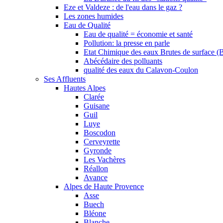
Eze et Valdeze : de l'eau dans le gaz ?
Les zones humides
Eau de Qualité
Eau de qualité = économie et santé
Pollution: la presse en parle
Etat Chimique des eaux Brutes de surface (
Abécédaire des polluants
qualité des eaux du Calavon-Coulon
Ses Affluents
Hautes Alpes
Clarée
Guisane
Guil
Luye
Boscodon
Cerveyrette
Gyronde
Les Vachères
Réallon
Avance
Alpes de Haute Provence
Asse
Buech
Bléone
Blanche