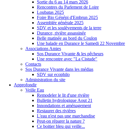
Sortie du 6 au 14 mars 2026
Rencontres du Parlement de Loire
Loubatas 2025
Foire Bio Génépi d'Embrun 2025
Assemblée générale 2025
SDV et les soulèvements de la terre
Durance, rivière assassinée
Belle matinée au bord du Coulon
Une balade en Durance le Samedi 22 Novembre
Associations Amies
Sos Durance Vivante & les pêcheurs
Une rencontre avec "La Cistude"
Contacts
Sos Durance Vivante dans les médias
SDV sur ecophilo
Administration du site
Approfondir
Veille Eau
Remodeler le lit d'une rivière
Bulletin hydrologique Aout 21
Innondations et aménagement
Restaurer des rivières
L'eau n'est pas une marchandise
Peut-on réparer la nature ?
Ce boitier bleu qui veille...