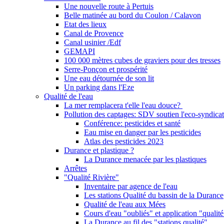
Une nouvelle route à Pertuis
Belle matinée au bord du Coulon / Calavon
Etat des lieux
Canal de Provence
Canal usinier /Edf
GEMAPI
100 000 mètres cubes de graviers pour des tresses
Serre-Ponçon et prospérité
Une eau détournée de son lit
Un parking dans l'Eze
Qualité de l'eau
La mer remplacera t'elle l'eau douce?
Pollution des captages: SDV soutien l'eco-syndicat
Conférence: pesticides et santé
Eau mise en danger par les pesticides
Atlas des pesticides 2023
Durance et plastique ?
La Durance menacée par les plastiques
Arrêtes
"Qualité Rivière"
Inventaire par agence de l'eau
Les stations Qualité du bassin de la Durance
Qualité de l'eau aux Mées
Cours d'eau "oubliés" et application "qualité
La Durance au fil des "stations qualité"