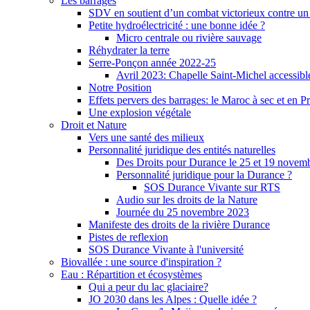
Les barrages
SDV en soutient d’un combat victorieux contre un
Petite hydroélectricité : une bonne idée ?
Micro centrale ou rivière sauvage
Réhydrater la terre
Serre-Ponçon année 2022-25
Avril 2023: Chapelle Saint-Michel accessibl
Notre Position
Effets pervers des barrages: le Maroc à sec et en P
Une explosion végétale
Droit et Nature
Vers une santé des milieux
Personnalité juridique des entités naturelles
Des Droits pour Durance le 25 et 19 novem
Personnalité juridique pour la Durance ?
SOS Durance Vivante sur RTS
Audio sur les droits de la Nature
Journée du 25 novembre 2023
Manifeste des droits de la rivière Durance
Pistes de reflexion
SOS Durance Vivante à l'université
Biovallée : une source d'inspiration ?
Eau : Répartition et écosystèmes
Qui a peur du lac glaciaire?
JO 2030 dans les Alpes : Quelle idée ?