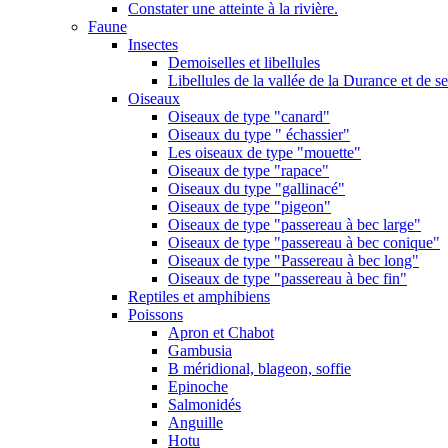
Constater une atteinte à la rivière.
Faune
Insectes
Demoiselles et libellules
Libellules de la vallée de la Durance et de s
Oiseaux
Oiseaux de type "canard"
Oiseaux du type " échassier"
Les oiseaux de type "mouette"
Oiseaux de type "rapace"
Oiseaux du type "gallinacé"
Oiseaux de type "pigeon"
Oiseaux de type "passereau à bec large"
Oiseaux de type "passereau à bec conique"
Oiseaux de type "Passereau à bec long"
Oiseaux de type "passereau à bec fin"
Reptiles et amphibiens
Poissons
Apron et Chabot
Gambusia
B méridional, blageon, soffie
Epinoche
Salmonidés
Anguille
Hotu