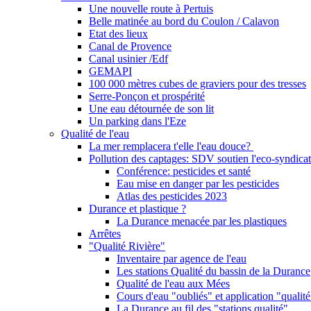
Une nouvelle route à Pertuis
Belle matinée au bord du Coulon / Calavon
Etat des lieux
Canal de Provence
Canal usinier /Edf
GEMAPI
100 000 mètres cubes de graviers pour des tresses
Serre-Ponçon et prospérité
Une eau détournée de son lit
Un parking dans l'Eze
Qualité de l'eau
La mer remplacera t'elle l'eau douce?
Pollution des captages: SDV soutien l'eco-syndicat
Conférence: pesticides et santé
Eau mise en danger par les pesticides
Atlas des pesticides 2023
Durance et plastique ?
La Durance menacée par les plastiques
Arrêtes
"Qualité Rivière"
Inventaire par agence de l'eau
Les stations Qualité du bassin de la Durance
Qualité de l'eau aux Mées
Cours d'eau "oubliés" et application "qualité
La Durance au fil des "stations qualité"