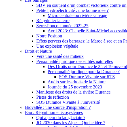
Les barrages
SDV en soutient d’un combat victorieux contre un
Petite hydroélectricité : une bonne idée ?
Micro centrale ou rivière sauvage
Réhydrater la terre
Serre-Ponçon année 2022-25
Avril 2023: Chapelle Saint-Michel accessibl
Notre Position
Effets pervers des barrages: le Maroc à sec et en P
Une explosion végétale
Droit et Nature
Vers une santé des milieux
Personnalité juridique des entités naturelles
Des Droits pour Durance le 25 et 19 novem
Personnalité juridique pour la Durance ?
SOS Durance Vivante sur RTS
Audio sur les droits de la Nature
Journée du 25 novembre 2023
Manifeste des droits de la rivière Durance
Pistes de reflexion
SOS Durance Vivante à l'université
Biovallée : une source d'inspiration ?
Eau : Répartition et écosystèmes
Qui a peur du lac glaciaire?
JO 2030 dans les Alpes : Quelle idée ?