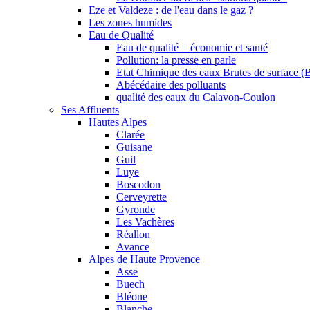
Eze et Valdeze : de l'eau dans le gaz ?
Les zones humides
Eau de Qualité
Eau de qualité = économie et santé
Pollution: la presse en parle
Etat Chimique des eaux Brutes de surface (
Abécédaire des polluants
qualité des eaux du Calavon-Coulon
Ses Affluents
Hautes Alpes
Clarée
Guisane
Guil
Luye
Boscodon
Cerveyrette
Gyronde
Les Vachères
Réallon
Avance
Alpes de Haute Provence
Asse
Buech
Bléone
Blanche