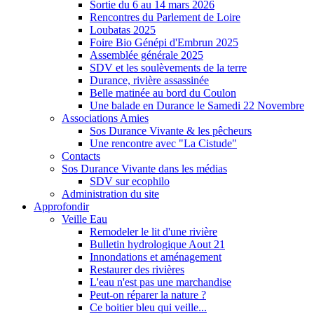
Sortie du 6 au 14 mars 2026
Rencontres du Parlement de Loire
Loubatas 2025
Foire Bio Génépi d'Embrun 2025
Assemblée générale 2025
SDV et les soulèvements de la terre
Durance, rivière assassinée
Belle matinée au bord du Coulon
Une balade en Durance le Samedi 22 Novembre
Associations Amies
Sos Durance Vivante & les pêcheurs
Une rencontre avec "La Cistude"
Contacts
Sos Durance Vivante dans les médias
SDV sur ecophilo
Administration du site
Approfondir
Veille Eau
Remodeler le lit d'une rivière
Bulletin hydrologique Aout 21
Innondations et aménagement
Restaurer des rivières
L'eau n'est pas une marchandise
Peut-on réparer la nature ?
Ce boitier bleu qui veille...