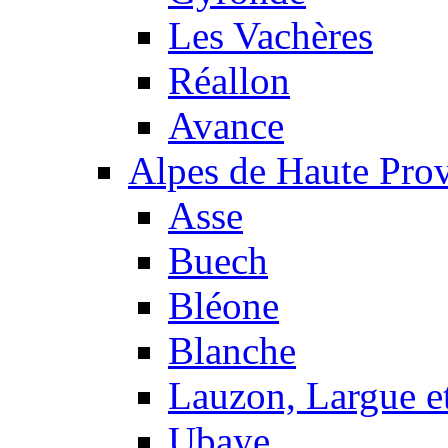
Les Vachères
Réallon
Avance
Alpes de Haute Pro
Asse
Buech
Bléone
Blanche
Lauzon, Largue et
Ubaye