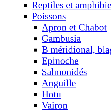
Reptiles et amphibi
Poissons
Apron et Chabot
Gambusia
B méridional, bla
Epinoche
Salmonidés
Anguille
Hotu
Vairon