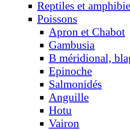
Reptiles et amphibi
Poissons
Apron et Chabot
Gambusia
B méridional, bla
Epinoche
Salmonidés
Anguille
Hotu
Vairon