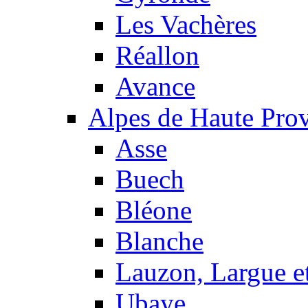
Les Vachères
Réallon
Avance
Alpes de Haute Pro
Asse
Buech
Bléone
Blanche
Lauzon, Largue et
Ubaye