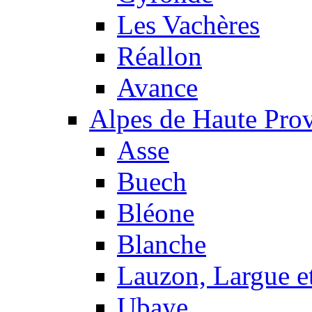
Les Vachères
Réallon
Avance
Alpes de Haute Pro
Asse
Buech
Bléone
Blanche
Lauzon, Largue et
Ubaye