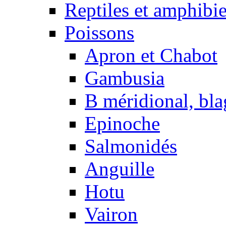
Reptiles et amphibi
Poissons
Apron et Chabot
Gambusia
B méridional, bla
Epinoche
Salmonidés
Anguille
Hotu
Vairon