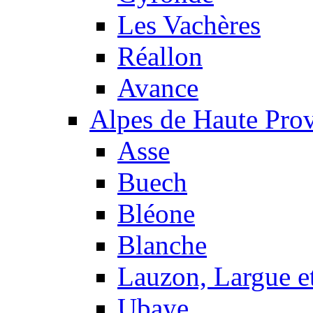
Les Vachères
Réallon
Avance
Alpes de Haute Pro
Asse
Buech
Bléone
Blanche
Lauzon, Largue et
Ubaye