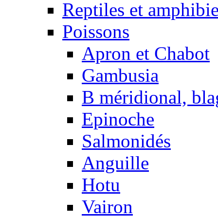
Reptiles et amphibi
Poissons
Apron et Chabot
Gambusia
B méridional, bla
Epinoche
Salmonidés
Anguille
Hotu
Vairon