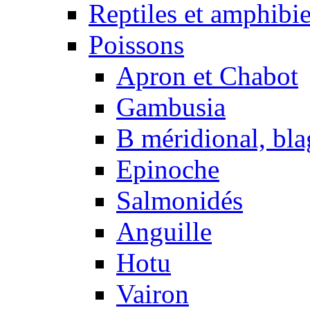
Reptiles et amphibi
Poissons
Apron et Chabot
Gambusia
B méridional, bla
Epinoche
Salmonidés
Anguille
Hotu
Vairon