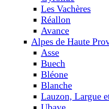
Les Vachères
Réallon
Avance
Alpes de Haute Pro
Asse
Buech
Bléone
Blanche
Lauzon, Largue et
Ubaye