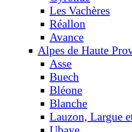
Les Vachères
Réallon
Avance
Alpes de Haute Pro
Asse
Buech
Bléone
Blanche
Lauzon, Largue et
Ubaye