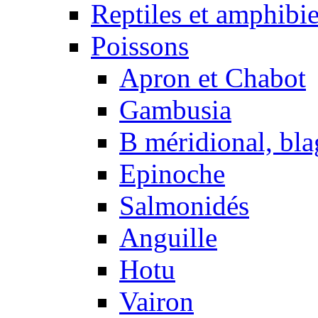
Reptiles et amphibi
Poissons
Apron et Chabot
Gambusia
B méridional, bla
Epinoche
Salmonidés
Anguille
Hotu
Vairon