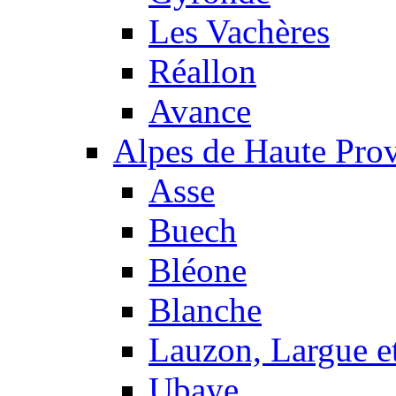
Les Vachères
Réallon
Avance
Alpes de Haute Pro
Asse
Buech
Bléone
Blanche
Lauzon, Largue et
Ubaye