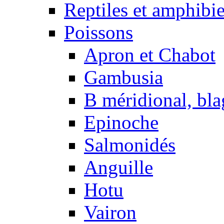
Reptiles et amphibi
Poissons
Apron et Chabot
Gambusia
B méridional, bla
Epinoche
Salmonidés
Anguille
Hotu
Vairon