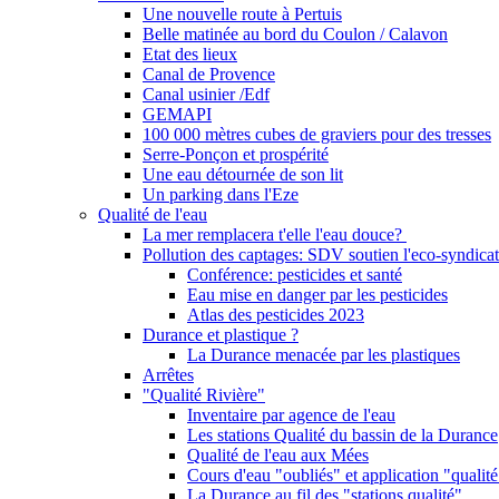
Une nouvelle route à Pertuis
Belle matinée au bord du Coulon / Calavon
Etat des lieux
Canal de Provence
Canal usinier /Edf
GEMAPI
100 000 mètres cubes de graviers pour des tresses
Serre-Ponçon et prospérité
Une eau détournée de son lit
Un parking dans l'Eze
Qualité de l'eau
La mer remplacera t'elle l'eau douce?
Pollution des captages: SDV soutien l'eco-syndicat
Conférence: pesticides et santé
Eau mise en danger par les pesticides
Atlas des pesticides 2023
Durance et plastique ?
La Durance menacée par les plastiques
Arrêtes
"Qualité Rivière"
Inventaire par agence de l'eau
Les stations Qualité du bassin de la Durance
Qualité de l'eau aux Mées
Cours d'eau "oubliés" et application "qualité
La Durance au fil des "stations qualité"