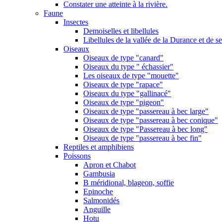
Constater une atteinte à la rivière.
Faune
Insectes
Demoiselles et libellules
Libellules de la vallée de la Durance et de s
Oiseaux
Oiseaux de type "canard"
Oiseaux du type " échassier"
Les oiseaux de type "mouette"
Oiseaux de type "rapace"
Oiseaux du type "gallinacé"
Oiseaux de type "pigeon"
Oiseaux de type "passereau à bec large"
Oiseaux de type "passereau à bec conique"
Oiseaux de type "Passereau à bec long"
Oiseaux de type "passereau à bec fin"
Reptiles et amphibiens
Poissons
Apron et Chabot
Gambusia
B méridional, blageon, soffie
Epinoche
Salmonidés
Anguille
Hotu