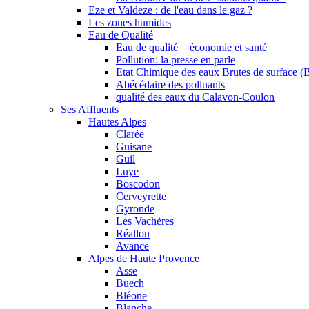
Eze et Valdeze : de l'eau dans le gaz ?
Les zones humides
Eau de Qualité
Eau de qualité = économie et santé
Pollution: la presse en parle
Etat Chimique des eaux Brutes de surface (
Abécédaire des polluants
qualité des eaux du Calavon-Coulon
Ses Affluents
Hautes Alpes
Clarée
Guisane
Guil
Luye
Boscodon
Cerveyrette
Gyronde
Les Vachères
Réallon
Avance
Alpes de Haute Provence
Asse
Buech
Bléone
Blanche