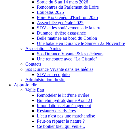
Sortie du 6 au 14 mars 2026
Rencontres du Parlement de Loire
Loubatas 2025
Foire Bio Génépi d'Embrun 2025
Assemblée générale 2025
SDV et les soulèvements de la terre
Durance, rivière assassinée
Belle matinée au bord du Coulon
Une balade en Durance le Samedi 22 Novembre
Associations Amies
Sos Durance Vivante & les pêcheurs
Une rencontre avec "La Cistude"
Contacts
Sos Durance Vivante dans les médias
SDV sur ecophilo
Administration du site
Approfondir
Veille Eau
Remodeler le lit d'une rivière
Bulletin hydrologique Aout 21
Innondations et aménagement
Restaurer des rivières
L'eau n'est pas une marchandise
Peut-on réparer la nature ?
Ce boitier bleu qui veille...