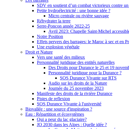
Les barrages
SDV en soutient d’un combat victorieux contre un
Petite hydroélectricité : une bonne idée ?
Micro centrale ou rivière sauvage
Réhydrater la terre
Serre-Ponçon année 2022-25
Avril 2023: Chapelle Saint-Michel accessibl
Notre Position
Effets pervers des barrages: le Maroc à sec et en P
Une explosion végétale
Droit et Nature
Vers une santé des milieux
Personnalité juridique des entités naturelles
Des Droits pour Durance le 25 et 19 novem
Personnalité juridique pour la Durance ?
SOS Durance Vivante sur RTS
Audio sur les droits de la Nature
Journée du 25 novembre 2023
Manifeste des droits de la rivière Durance
Pistes de reflexion
SOS Durance Vivante à l'université
Biovallée : une source d'inspiration ?
Eau : Répartition et écosystèmes
Qui a peur du lac glaciaire?
JO 2030 dans les Alpes : Quelle idée ?