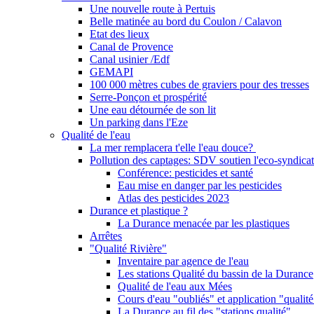
Une nouvelle route à Pertuis
Belle matinée au bord du Coulon / Calavon
Etat des lieux
Canal de Provence
Canal usinier /Edf
GEMAPI
100 000 mètres cubes de graviers pour des tresses
Serre-Ponçon et prospérité
Une eau détournée de son lit
Un parking dans l'Eze
Qualité de l'eau
La mer remplacera t'elle l'eau douce?
Pollution des captages: SDV soutien l'eco-syndicat
Conférence: pesticides et santé
Eau mise en danger par les pesticides
Atlas des pesticides 2023
Durance et plastique ?
La Durance menacée par les plastiques
Arrêtes
"Qualité Rivière"
Inventaire par agence de l'eau
Les stations Qualité du bassin de la Durance
Qualité de l'eau aux Mées
Cours d'eau "oubliés" et application "qualité
La Durance au fil des "stations qualité"