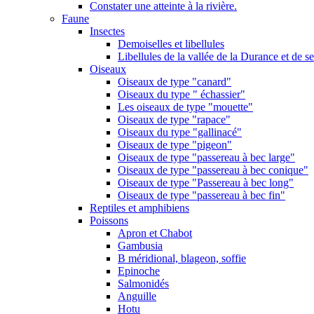
Constater une atteinte à la rivière.
Faune
Insectes
Demoiselles et libellules
Libellules de la vallée de la Durance et de s
Oiseaux
Oiseaux de type "canard"
Oiseaux du type " échassier"
Les oiseaux de type "mouette"
Oiseaux de type "rapace"
Oiseaux du type "gallinacé"
Oiseaux de type "pigeon"
Oiseaux de type "passereau à bec large"
Oiseaux de type "passereau à bec conique"
Oiseaux de type "Passereau à bec long"
Oiseaux de type "passereau à bec fin"
Reptiles et amphibiens
Poissons
Apron et Chabot
Gambusia
B méridional, blageon, soffie
Epinoche
Salmonidés
Anguille
Hotu