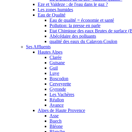
Eze et Valdeze : de l'eau dans le gaz ?
Les zones humides
Eau de Qualité
Eau de qualité = économie et santé
Pollution: la presse en parle
Etat Chimique des eaux Brutes de surface (
Abécédaire des polluants
qualité des eaux du Calavon-Coulon
Ses Affluents
Hautes Alpes
Clarée
Guisane
Guil
Luye
Boscodon
Cerveyrette
Gyronde
Les Vachères
Réallon
Avance
Alpes de Haute Provence
Asse
Buech
Bléone
Blanche