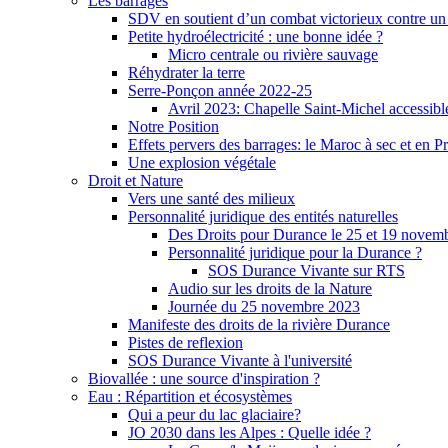
Les barrages
SDV en soutient d’un combat victorieux contre un
Petite hydroélectricité : une bonne idée ?
Micro centrale ou rivière sauvage
Réhydrater la terre
Serre-Ponçon année 2022-25
Avril 2023: Chapelle Saint-Michel accessibl
Notre Position
Effets pervers des barrages: le Maroc à sec et en P
Une explosion végétale
Droit et Nature
Vers une santé des milieux
Personnalité juridique des entités naturelles
Des Droits pour Durance le 25 et 19 novem
Personnalité juridique pour la Durance ?
SOS Durance Vivante sur RTS
Audio sur les droits de la Nature
Journée du 25 novembre 2023
Manifeste des droits de la rivière Durance
Pistes de reflexion
SOS Durance Vivante à l'université
Biovallée : une source d'inspiration ?
Eau : Répartition et écosystèmes
Qui a peur du lac glaciaire?
JO 2030 dans les Alpes : Quelle idée ?