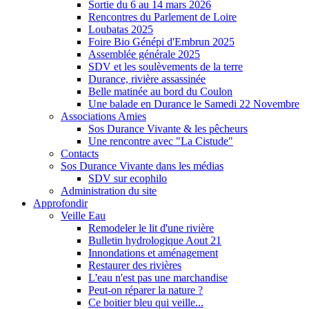
Sortie du 6 au 14 mars 2026
Rencontres du Parlement de Loire
Loubatas 2025
Foire Bio Génépi d'Embrun 2025
Assemblée générale 2025
SDV et les soulèvements de la terre
Durance, rivière assassinée
Belle matinée au bord du Coulon
Une balade en Durance le Samedi 22 Novembre
Associations Amies
Sos Durance Vivante & les pêcheurs
Une rencontre avec "La Cistude"
Contacts
Sos Durance Vivante dans les médias
SDV sur ecophilo
Administration du site
Approfondir
Veille Eau
Remodeler le lit d'une rivière
Bulletin hydrologique Aout 21
Innondations et aménagement
Restaurer des rivières
L'eau n'est pas une marchandise
Peut-on réparer la nature ?
Ce boitier bleu qui veille...