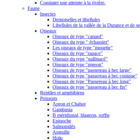
Constater une atteinte à la rivière.
Faune
Insectes
Demoiselles et libellules
Libellules de la vallée de la Durance et de s
Oiseaux
Oiseaux de type "canard"
Oiseaux du type " échassier"
Les oiseaux de type "mouette"
Oiseaux de type "rapace"
Oiseaux du type "gallinacé"
Oiseaux de type "pigeon"
Oiseaux de type "passereau à bec large"
Oiseaux de type "passereau à bec conique"
Oiseaux de type "Passereau à bec long"
Oiseaux de type "passereau à bec fin"
Reptiles et amphibiens
Poissons
Apron et Chabot
Gambusia
B méridional, blageon, soffie
Epinoche
Salmonidés
Anguille
Hotu