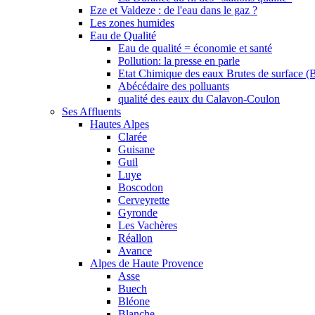
Eze et Valdeze : de l'eau dans le gaz ?
Les zones humides
Eau de Qualité
Eau de qualité = économie et santé
Pollution: la presse en parle
Etat Chimique des eaux Brutes de surface (
Abécédaire des polluants
qualité des eaux du Calavon-Coulon
Ses Affluents
Hautes Alpes
Clarée
Guisane
Guil
Luye
Boscodon
Cerveyrette
Gyronde
Les Vachères
Réallon
Avance
Alpes de Haute Provence
Asse
Buech
Bléone
Blanche