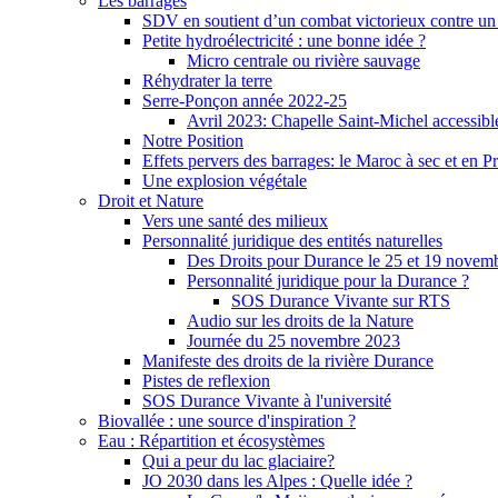
Les barrages
SDV en soutient d’un combat victorieux contre un
Petite hydroélectricité : une bonne idée ?
Micro centrale ou rivière sauvage
Réhydrater la terre
Serre-Ponçon année 2022-25
Avril 2023: Chapelle Saint-Michel accessibl
Notre Position
Effets pervers des barrages: le Maroc à sec et en P
Une explosion végétale
Droit et Nature
Vers une santé des milieux
Personnalité juridique des entités naturelles
Des Droits pour Durance le 25 et 19 novem
Personnalité juridique pour la Durance ?
SOS Durance Vivante sur RTS
Audio sur les droits de la Nature
Journée du 25 novembre 2023
Manifeste des droits de la rivière Durance
Pistes de reflexion
SOS Durance Vivante à l'université
Biovallée : une source d'inspiration ?
Eau : Répartition et écosystèmes
Qui a peur du lac glaciaire?
JO 2030 dans les Alpes : Quelle idée ?