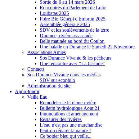
Sortie du 6 au 14 mars 2026
Rencontres du Parlement de Loire
Loubatas 2025
Foire Bio Génépi d'Embrun 2025
Assemblée générale 2025
SDV et les soulèvements de la terre
Durance, rivière assassinée
Belle matinée au bord du Coulon
Une balade en Durance le Samedi 22 Novembre
Associations Amies
Sos Durance Vivante & les pêcheurs
Une rencontre avec "La Cistude"
Contacts
Sos Durance Vivante dans les médias
SDV sur ecophilo
Administration du site
Approfondir
Veille Eau
Remodeler le lit d'une rivière
Bulletin hydrologique Aout 21
Innondations et aménagement
Restaurer des rivières
L'eau n'est pas une marchandise
Peut-on réparer la nature ?
Ce boitier bleu qui veille...