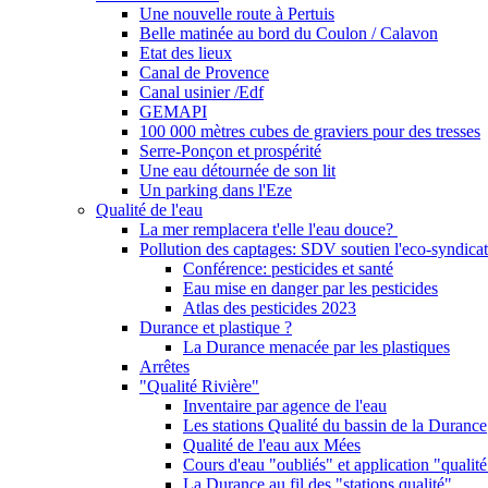
Une nouvelle route à Pertuis
Belle matinée au bord du Coulon / Calavon
Etat des lieux
Canal de Provence
Canal usinier /Edf
GEMAPI
100 000 mètres cubes de graviers pour des tresses
Serre-Ponçon et prospérité
Une eau détournée de son lit
Un parking dans l'Eze
Qualité de l'eau
La mer remplacera t'elle l'eau douce?
Pollution des captages: SDV soutien l'eco-syndicat
Conférence: pesticides et santé
Eau mise en danger par les pesticides
Atlas des pesticides 2023
Durance et plastique ?
La Durance menacée par les plastiques
Arrêtes
"Qualité Rivière"
Inventaire par agence de l'eau
Les stations Qualité du bassin de la Durance
Qualité de l'eau aux Mées
Cours d'eau "oubliés" et application "qualité
La Durance au fil des "stations qualité"