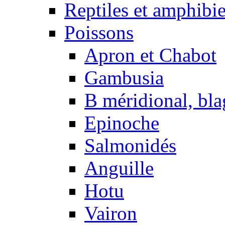
Reptiles et amphibi
Poissons
Apron et Chabot
Gambusia
B méridional, bla
Epinoche
Salmonidés
Anguille
Hotu
Vairon