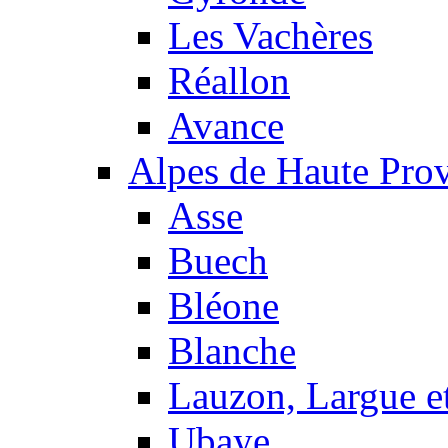
Les Vachères
Réallon
Avance
Alpes de Haute Pro
Asse
Buech
Bléone
Blanche
Lauzon, Largue et
Ubaye