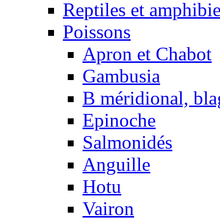
Reptiles et amphibi
Poissons
Apron et Chabot
Gambusia
B méridional, bla
Epinoche
Salmonidés
Anguille
Hotu
Vairon