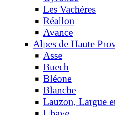
Les Vachères
Réallon
Avance
Alpes de Haute Pro
Asse
Buech
Bléone
Blanche
Lauzon, Largue et
Ubaye