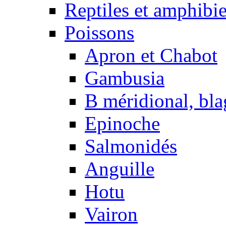
Reptiles et amphibi
Poissons
Apron et Chabot
Gambusia
B méridional, bla
Epinoche
Salmonidés
Anguille
Hotu
Vairon