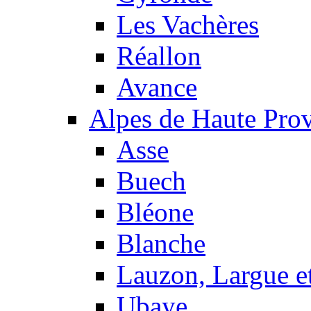
Les Vachères
Réallon
Avance
Alpes de Haute Pro
Asse
Buech
Bléone
Blanche
Lauzon, Largue et
Ubaye