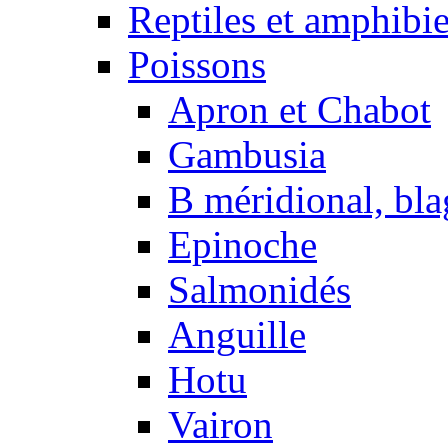
Reptiles et amphibi
Poissons
Apron et Chabot
Gambusia
B méridional, bla
Epinoche
Salmonidés
Anguille
Hotu
Vairon