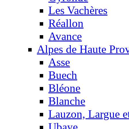
Les Vachères
Réallon
Avance
Alpes de Haute Pro
Asse
Buech
Bléone
Blanche
Lauzon, Largue et
Ubaye