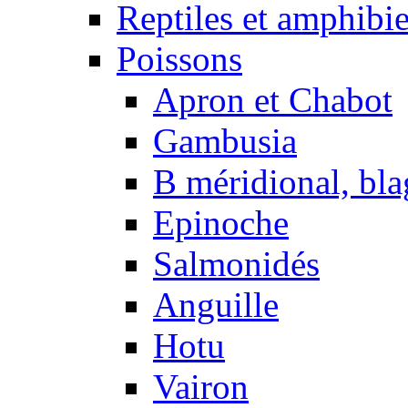
Reptiles et amphibi
Poissons
Apron et Chabot
Gambusia
B méridional, bla
Epinoche
Salmonidés
Anguille
Hotu
Vairon