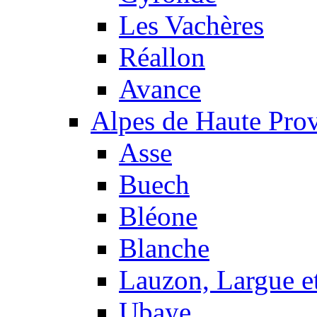
Les Vachères
Réallon
Avance
Alpes de Haute Pro
Asse
Buech
Bléone
Blanche
Lauzon, Largue et
Ubaye