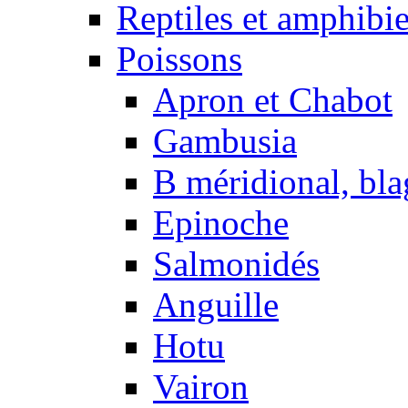
Reptiles et amphibi
Poissons
Apron et Chabot
Gambusia
B méridional, bla
Epinoche
Salmonidés
Anguille
Hotu
Vairon