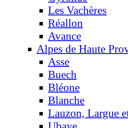
Les Vachères
Réallon
Avance
Alpes de Haute Pro
Asse
Buech
Bléone
Blanche
Lauzon, Largue et
Ubaye