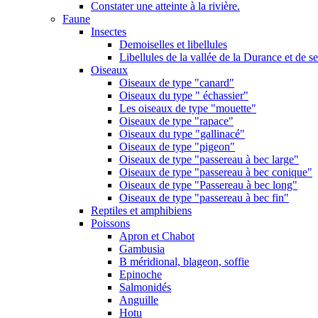
Constater une atteinte à la rivière.
Faune
Insectes
Demoiselles et libellules
Libellules de la vallée de la Durance et de s
Oiseaux
Oiseaux de type "canard"
Oiseaux du type " échassier"
Les oiseaux de type "mouette"
Oiseaux de type "rapace"
Oiseaux du type "gallinacé"
Oiseaux de type "pigeon"
Oiseaux de type "passereau à bec large"
Oiseaux de type "passereau à bec conique"
Oiseaux de type "Passereau à bec long"
Oiseaux de type "passereau à bec fin"
Reptiles et amphibiens
Poissons
Apron et Chabot
Gambusia
B méridional, blageon, soffie
Epinoche
Salmonidés
Anguille
Hotu