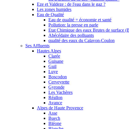
Eze et Valdeze : de l'eau dans le gaz ?
Les zones humides
Eau de Qualité
Eau de qualité = économie et santé
Pollution: la presse en parle
Etat Chimique des eaux Brutes de surface (
Abécédaire des polluants
qualité des eaux du Calavon-Coulon
Ses Affluents
Hautes Alpes
Clarée
Guisane
Guil
Luye
Boscodon
Cerveyrette
Gyronde
Les Vachères
Réallon
Avance
Alpes de Haute Provence
Asse
Buech
Bléone
Blanche