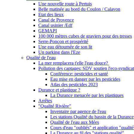
Une nouvelle route à Pertuis
Belle matinée au bord du Coulon / Calavon
Etat des lieux
Canal de Provence
Canal usinier /Edf
GEMAPI
100 000 mètres cubes de graviers pour des tresses
Serre-Ponçon et prospérité
Une eau détournée de son lit
Un parking dans l'Eze
Qualité de l'eau
La mer remplacera t'elle l'eau douce?
Pollution des captages: SDV soutien l'eco-syndicat
Conférence: pesticides et santé
Eau mise en danger par les pesticides
Atlas des pesticides 2023
Durance et plastique ?
La Durance menacée par les plastiques
Arrêtes
"Qualité Rivière"
Inventaire par agence de l'eau
Les stations Qualité du bassin de la Durance
Qualité de l'eau aux Mées
Cours d'eau "oubliés" et application "qualité
La Durance au fil des "stations qualité"