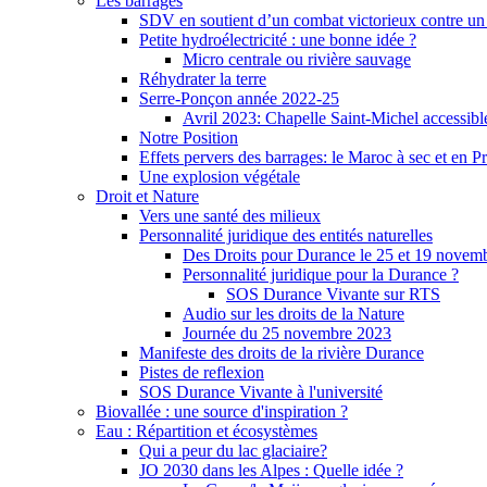
Les barrages
SDV en soutient d’un combat victorieux contre un
Petite hydroélectricité : une bonne idée ?
Micro centrale ou rivière sauvage
Réhydrater la terre
Serre-Ponçon année 2022-25
Avril 2023: Chapelle Saint-Michel accessibl
Notre Position
Effets pervers des barrages: le Maroc à sec et en P
Une explosion végétale
Droit et Nature
Vers une santé des milieux
Personnalité juridique des entités naturelles
Des Droits pour Durance le 25 et 19 novem
Personnalité juridique pour la Durance ?
SOS Durance Vivante sur RTS
Audio sur les droits de la Nature
Journée du 25 novembre 2023
Manifeste des droits de la rivière Durance
Pistes de reflexion
SOS Durance Vivante à l'université
Biovallée : une source d'inspiration ?
Eau : Répartition et écosystèmes
Qui a peur du lac glaciaire?
JO 2030 dans les Alpes : Quelle idée ?