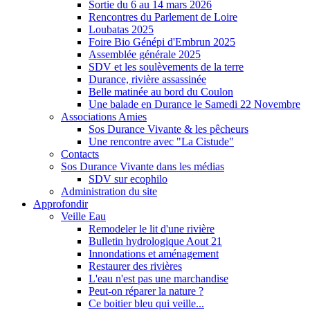
Sortie du 6 au 14 mars 2026
Rencontres du Parlement de Loire
Loubatas 2025
Foire Bio Génépi d'Embrun 2025
Assemblée générale 2025
SDV et les soulèvements de la terre
Durance, rivière assassinée
Belle matinée au bord du Coulon
Une balade en Durance le Samedi 22 Novembre
Associations Amies
Sos Durance Vivante & les pêcheurs
Une rencontre avec "La Cistude"
Contacts
Sos Durance Vivante dans les médias
SDV sur ecophilo
Administration du site
Approfondir
Veille Eau
Remodeler le lit d'une rivière
Bulletin hydrologique Aout 21
Innondations et aménagement
Restaurer des rivières
L'eau n'est pas une marchandise
Peut-on réparer la nature ?
Ce boitier bleu qui veille...