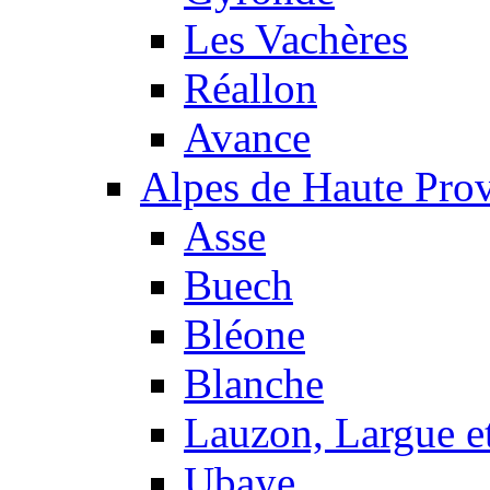
Les Vachères
Réallon
Avance
Alpes de Haute Pro
Asse
Buech
Bléone
Blanche
Lauzon, Largue et
Ubaye