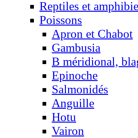
Reptiles et amphibi
Poissons
Apron et Chabot
Gambusia
B méridional, bla
Epinoche
Salmonidés
Anguille
Hotu
Vairon