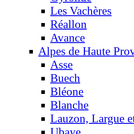
Les Vachères
Réallon
Avance
Alpes de Haute Pro
Asse
Buech
Bléone
Blanche
Lauzon, Largue et
Ubaye