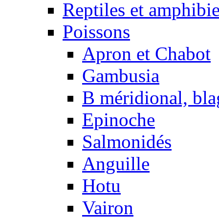
Reptiles et amphibi
Poissons
Apron et Chabot
Gambusia
B méridional, bla
Epinoche
Salmonidés
Anguille
Hotu
Vairon