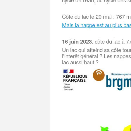
cycle de l’eau, du cycle des s
Côte du lac le 20 mai : 767 
Mais la nappe est au plus ba
16 juin 2023
: côte du lac à 
Un lac qui atteind sa côte to
l'interêt général ? Les nappe
lac aussi haut ?