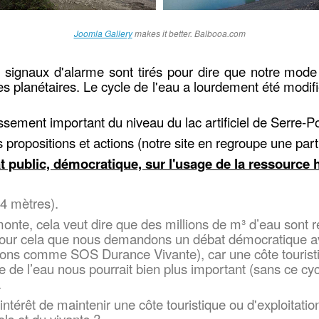
Joomla Gallery
makes it better. Balbooa.com
s signaux d'alarme sont tirés pour dire que notre mode
ites planétaires. Le cycle de l'eau a lourdement été mo
ement important du niveau du lac artificiel de Serre-Po
propositions et actions (notre site en regroupe une part
at public, démocratique, sur l'usage de la ressource 
4 mètres).
emonte, cela veut dire que des millions de m³ d’eau sont r
 pour cela que nous demandons un débat démocratique av
ions comme SOS Durance Vivante), car une côte touristiq
e de l’eau nous pourrait bien plus important (sans ce cy
.
’intérêt de maintenir une côte touristique ou d'exploitat