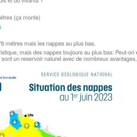
ols et du vivants ?
métres (ça monte)
s
778 métres mais les nappes au plus bas.
uristique, mais des nappes toujours au plus bas: Peut-on
s sont un reservoir naturel avec de nombreux avantages,