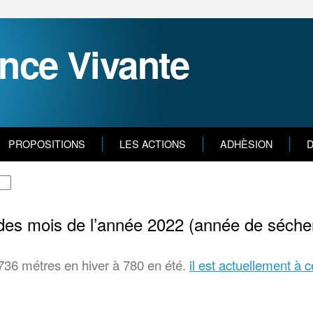
nce Vivante
PROPOSITIONS
LES ACTIONS
ADHÈSION
D
 des mois de l’année 2022 (année de séche
 736 métres en hiver à 780 en été.
il est actuellement à 