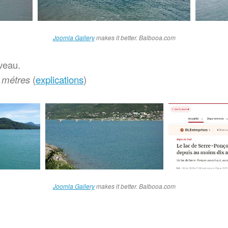
Joomla Gallery
makes it better. Balbooa.com
veau.
5 métres
(
explications
)
Joomla Gallery
makes it better. Balbooa.com