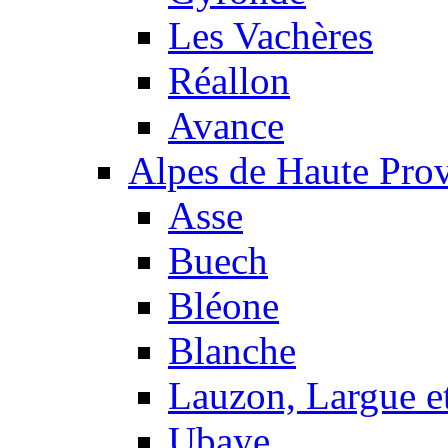
Les Vachères
Réallon
Avance
Alpes de Haute Pro
Asse
Buech
Bléone
Blanche
Lauzon, Largue et
Ubaye