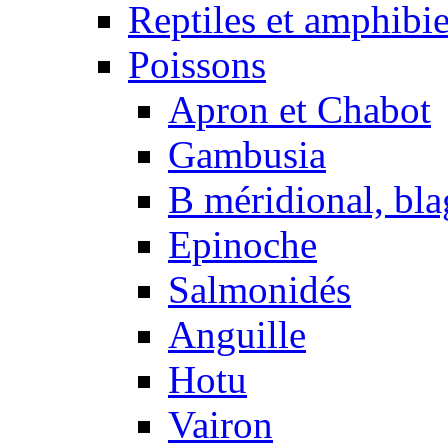
Reptiles et amphibi
Poissons
Apron et Chabot
Gambusia
B méridional, bla
Epinoche
Salmonidés
Anguille
Hotu
Vairon