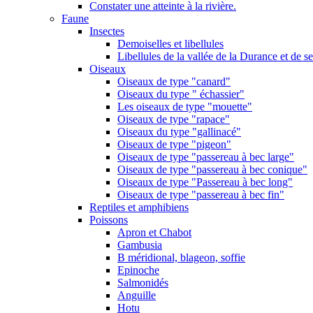
Constater une atteinte à la rivière.
Faune
Insectes
Demoiselles et libellules
Libellules de la vallée de la Durance et de s
Oiseaux
Oiseaux de type "canard"
Oiseaux du type " échassier"
Les oiseaux de type "mouette"
Oiseaux de type "rapace"
Oiseaux du type "gallinacé"
Oiseaux de type "pigeon"
Oiseaux de type "passereau à bec large"
Oiseaux de type "passereau à bec conique"
Oiseaux de type "Passereau à bec long"
Oiseaux de type "passereau à bec fin"
Reptiles et amphibiens
Poissons
Apron et Chabot
Gambusia
B méridional, blageon, soffie
Epinoche
Salmonidés
Anguille
Hotu