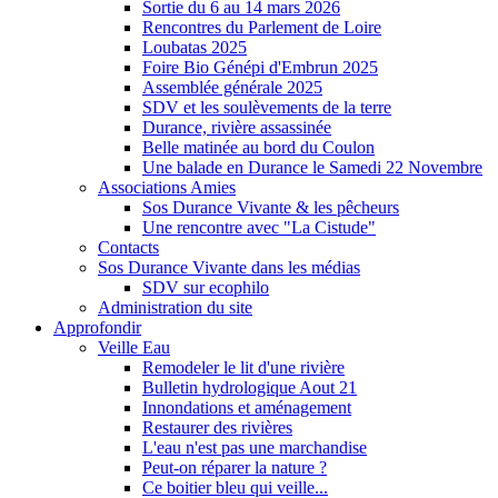
Sortie du 6 au 14 mars 2026
Rencontres du Parlement de Loire
Loubatas 2025
Foire Bio Génépi d'Embrun 2025
Assemblée générale 2025
SDV et les soulèvements de la terre
Durance, rivière assassinée
Belle matinée au bord du Coulon
Une balade en Durance le Samedi 22 Novembre
Associations Amies
Sos Durance Vivante & les pêcheurs
Une rencontre avec "La Cistude"
Contacts
Sos Durance Vivante dans les médias
SDV sur ecophilo
Administration du site
Approfondir
Veille Eau
Remodeler le lit d'une rivière
Bulletin hydrologique Aout 21
Innondations et aménagement
Restaurer des rivières
L'eau n'est pas une marchandise
Peut-on réparer la nature ?
Ce boitier bleu qui veille...