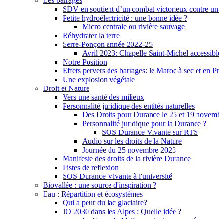
Les barrages
SDV en soutient d’un combat victorieux contre un
Petite hydroélectricité : une bonne idée ?
Micro centrale ou rivière sauvage
Réhydrater la terre
Serre-Ponçon année 2022-25
Avril 2023: Chapelle Saint-Michel accessibl
Notre Position
Effets pervers des barrages: le Maroc à sec et en P
Une explosion végétale
Droit et Nature
Vers une santé des milieux
Personnalité juridique des entités naturelles
Des Droits pour Durance le 25 et 19 novem
Personnalité juridique pour la Durance ?
SOS Durance Vivante sur RTS
Audio sur les droits de la Nature
Journée du 25 novembre 2023
Manifeste des droits de la rivière Durance
Pistes de reflexion
SOS Durance Vivante à l'université
Biovallée : une source d'inspiration ?
Eau : Répartition et écosystèmes
Qui a peur du lac glaciaire?
JO 2030 dans les Alpes : Quelle idée ?