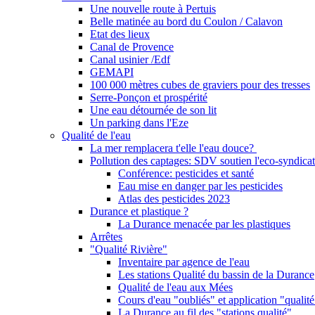
Une nouvelle route à Pertuis
Belle matinée au bord du Coulon / Calavon
Etat des lieux
Canal de Provence
Canal usinier /Edf
GEMAPI
100 000 mètres cubes de graviers pour des tresses
Serre-Ponçon et prospérité
Une eau détournée de son lit
Un parking dans l'Eze
Qualité de l'eau
La mer remplacera t'elle l'eau douce?
Pollution des captages: SDV soutien l'eco-syndicat
Conférence: pesticides et santé
Eau mise en danger par les pesticides
Atlas des pesticides 2023
Durance et plastique ?
La Durance menacée par les plastiques
Arrêtes
"Qualité Rivière"
Inventaire par agence de l'eau
Les stations Qualité du bassin de la Durance
Qualité de l'eau aux Mées
Cours d'eau "oubliés" et application "qualité
La Durance au fil des "stations qualité"