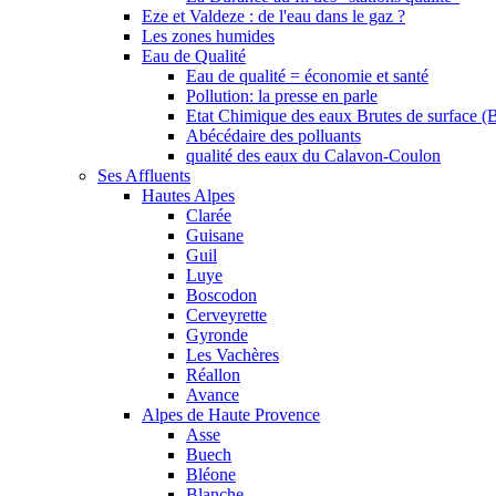
Eze et Valdeze : de l'eau dans le gaz ?
Les zones humides
Eau de Qualité
Eau de qualité = économie et santé
Pollution: la presse en parle
Etat Chimique des eaux Brutes de surface (
Abécédaire des polluants
qualité des eaux du Calavon-Coulon
Ses Affluents
Hautes Alpes
Clarée
Guisane
Guil
Luye
Boscodon
Cerveyrette
Gyronde
Les Vachères
Réallon
Avance
Alpes de Haute Provence
Asse
Buech
Bléone
Blanche