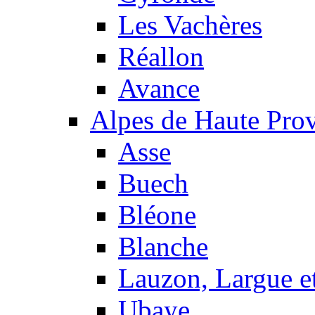
Les Vachères
Réallon
Avance
Alpes de Haute Pro
Asse
Buech
Bléone
Blanche
Lauzon, Largue et
Ubaye