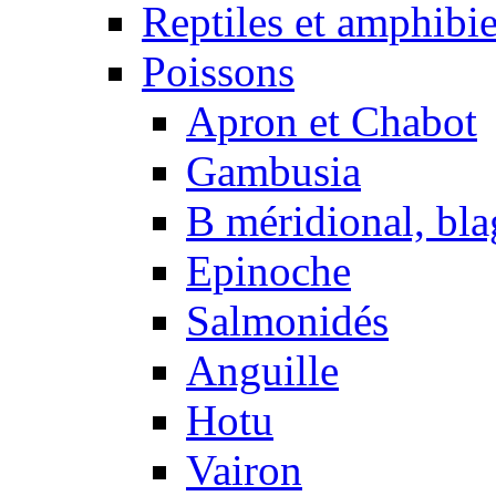
Reptiles et amphibi
Poissons
Apron et Chabot
Gambusia
B méridional, bla
Epinoche
Salmonidés
Anguille
Hotu
Vairon