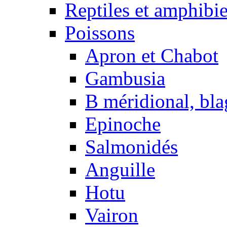
Reptiles et amphibi
Poissons
Apron et Chabot
Gambusia
B méridional, bla
Epinoche
Salmonidés
Anguille
Hotu
Vairon