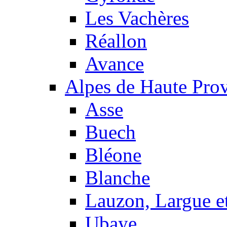
Les Vachères
Réallon
Avance
Alpes de Haute Pro
Asse
Buech
Bléone
Blanche
Lauzon, Largue et
Ubaye