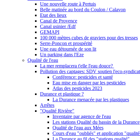
Une nouvelle route à Pertuis
Belle matinée au bord du Coulon / Calavon
Etat des lieux
Canal de Provence
Canal usinier /Edf
GEMAPI
100 000 mètres cubes de graviers pour des tresses
Serre-Ponçon et prospérité
Une eau détournée de son lit
Un parking dans l'Eze
Qualité de l'eau
La mer remplacera t'elle l'eau douce?
Pollution des captages: SDV soutien l'eco-syndicat
Conférence: pesticides et santé
Eau mise en danger par les pesticides
Atlas des pesticides 2023
Durance et plastique ?
La Durance menacée par les plastiques
Arrêtes
"Qualité Rivière"
Inventaire par agence de l'eau
Les stations Qualité du bassin de la Durance
Qualité de l'eau aux Mées
Cours d'eau "oubliés" et application "qualité
La Durance au fil des "stations qualité"