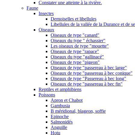
Constater une atteinte à la rivière.
Faune
Insectes
Demoiselles et libellules
Libellules de la vallée de la Durance et de s
Oiseaux
Oiseaux de type "canard"
Oiseaux du type " échassier"
Les oiseaux de type "mouette"
Oiseaux de type "rapace"
Oiseaux du type "gallinacé"
Oiseaux de type "pigeon"
Oiseaux de type "passereau à bec large"
Oiseaux de type "passereau à bec conique"
Oiseaux de type "Passereau à bec long"
Oiseaux de type "passereau à bec fin"
Reptiles et amphibiens
Poissons
Apron et Chabot
Gambusia
B méridional, blageon, soffie
Epinoche
Salmonidés
Anguille
Hotu