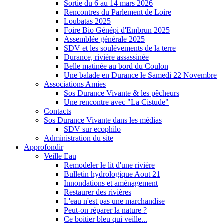
Sortie du 6 au 14 mars 2026
Rencontres du Parlement de Loire
Loubatas 2025
Foire Bio Génépi d'Embrun 2025
Assemblée générale 2025
SDV et les soulèvements de la terre
Durance, rivière assassinée
Belle matinée au bord du Coulon
Une balade en Durance le Samedi 22 Novembre
Associations Amies
Sos Durance Vivante & les pêcheurs
Une rencontre avec "La Cistude"
Contacts
Sos Durance Vivante dans les médias
SDV sur ecophilo
Administration du site
Approfondir
Veille Eau
Remodeler le lit d'une rivière
Bulletin hydrologique Aout 21
Innondations et aménagement
Restaurer des rivières
L'eau n'est pas une marchandise
Peut-on réparer la nature ?
Ce boitier bleu qui veille...