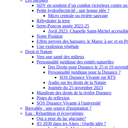
Les barrages
SDV en soutient d’un combat victorieux contre un
Petite hydroélectricité : une bonne idée ?
Micro centrale ou rivière sauvage
Réhydrater la terre
Serre-Ponçon année 2022-25
Avril 2023: Chapelle Saint-Michel accessibl
Notre Position
Effets pervers des barrages: le Maroc à sec et en P
Une explosion végétale
Droit et Nature
Vers une santé des milieux
Personnalité juridique des entités naturelles
Des Droits pour Durance le 25 et 19 novem
Personnalité juridique pour la Durance ?
SOS Durance Vivante sur RTS
Audio sur les droits de la Nature
Journée du 25 novembre 2023
Manifeste des droits de la rivière Durance
Pistes de reflexion
SOS Durance Vivante à l'université
Biovallée : une source d'inspiration ?
Eau : Répartition et écosystèmes
Qui a peur du lac glaciaire?
JO 2030 dans les Alpes : Quelle idée ?