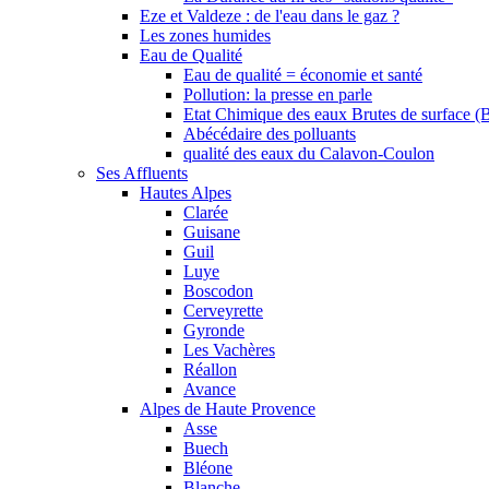
Eze et Valdeze : de l'eau dans le gaz ?
Les zones humides
Eau de Qualité
Eau de qualité = économie et santé
Pollution: la presse en parle
Etat Chimique des eaux Brutes de surface (
Abécédaire des polluants
qualité des eaux du Calavon-Coulon
Ses Affluents
Hautes Alpes
Clarée
Guisane
Guil
Luye
Boscodon
Cerveyrette
Gyronde
Les Vachères
Réallon
Avance
Alpes de Haute Provence
Asse
Buech
Bléone
Blanche