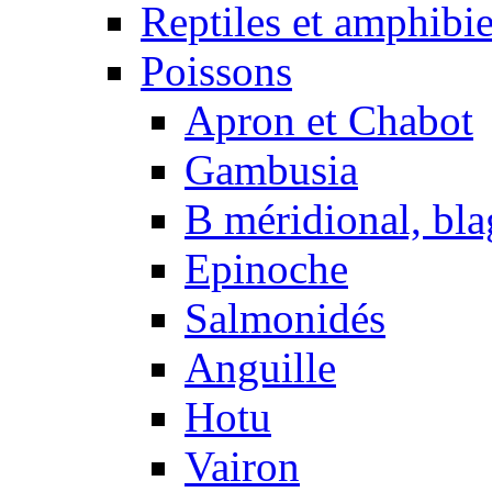
Reptiles et amphibi
Poissons
Apron et Chabot
Gambusia
B méridional, bla
Epinoche
Salmonidés
Anguille
Hotu
Vairon