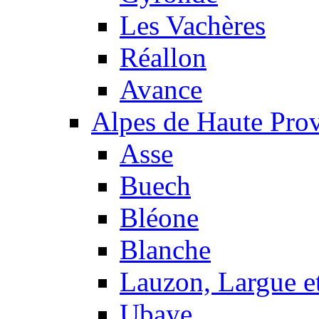
Les Vachères
Réallon
Avance
Alpes de Haute Pro
Asse
Buech
Bléone
Blanche
Lauzon, Largue et
Ubaye