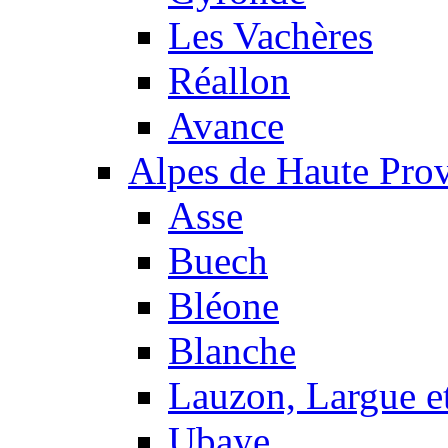
Les Vachères
Réallon
Avance
Alpes de Haute Pro
Asse
Buech
Bléone
Blanche
Lauzon, Largue et
Ubaye