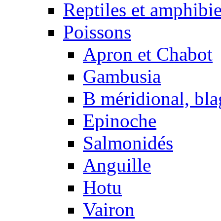
Reptiles et amphibi
Poissons
Apron et Chabot
Gambusia
B méridional, bla
Epinoche
Salmonidés
Anguille
Hotu
Vairon