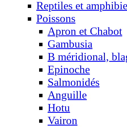
Reptiles et amphibi
Poissons
Apron et Chabot
Gambusia
B méridional, bla
Epinoche
Salmonidés
Anguille
Hotu
Vairon