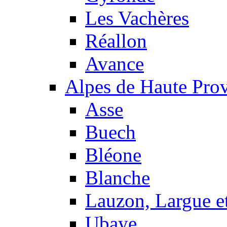
Les Vachères
Réallon
Avance
Alpes de Haute Pro
Asse
Buech
Bléone
Blanche
Lauzon, Largue et
Ubaye