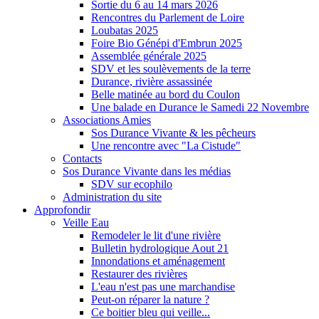
Sortie du 6 au 14 mars 2026
Rencontres du Parlement de Loire
Loubatas 2025
Foire Bio Génépi d'Embrun 2025
Assemblée générale 2025
SDV et les soulèvements de la terre
Durance, rivière assassinée
Belle matinée au bord du Coulon
Une balade en Durance le Samedi 22 Novembre
Associations Amies
Sos Durance Vivante & les pêcheurs
Une rencontre avec "La Cistude"
Contacts
Sos Durance Vivante dans les médias
SDV sur ecophilo
Administration du site
Approfondir
Veille Eau
Remodeler le lit d'une rivière
Bulletin hydrologique Aout 21
Innondations et aménagement
Restaurer des rivières
L'eau n'est pas une marchandise
Peut-on réparer la nature ?
Ce boitier bleu qui veille...