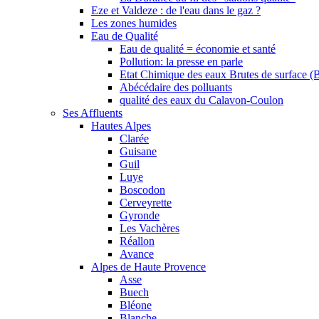
Eze et Valdeze : de l'eau dans le gaz ?
Les zones humides
Eau de Qualité
Eau de qualité = économie et santé
Pollution: la presse en parle
Etat Chimique des eaux Brutes de surface (
Abécédaire des polluants
qualité des eaux du Calavon-Coulon
Ses Affluents
Hautes Alpes
Clarée
Guisane
Guil
Luye
Boscodon
Cerveyrette
Gyronde
Les Vachères
Réallon
Avance
Alpes de Haute Provence
Asse
Buech
Bléone
Blanche