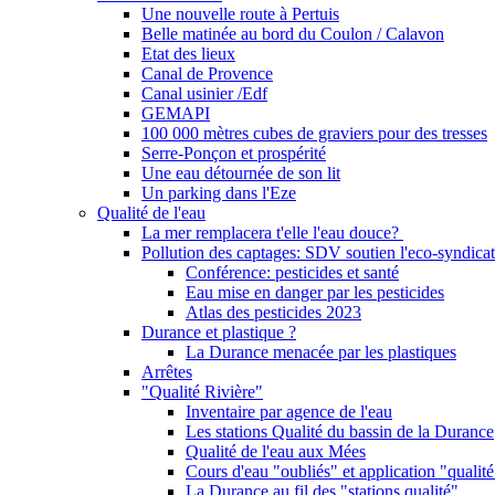
Une nouvelle route à Pertuis
Belle matinée au bord du Coulon / Calavon
Etat des lieux
Canal de Provence
Canal usinier /Edf
GEMAPI
100 000 mètres cubes de graviers pour des tresses
Serre-Ponçon et prospérité
Une eau détournée de son lit
Un parking dans l'Eze
Qualité de l'eau
La mer remplacera t'elle l'eau douce?
Pollution des captages: SDV soutien l'eco-syndicat
Conférence: pesticides et santé
Eau mise en danger par les pesticides
Atlas des pesticides 2023
Durance et plastique ?
La Durance menacée par les plastiques
Arrêtes
"Qualité Rivière"
Inventaire par agence de l'eau
Les stations Qualité du bassin de la Durance
Qualité de l'eau aux Mées
Cours d'eau "oubliés" et application "qualité
La Durance au fil des "stations qualité"