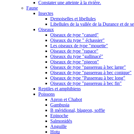
Constater une atteinte à la rivière.
Faune
Insectes
Demoiselles et libellules
Libellules de la vallée de la Durance et de s
Oiseaux
Oiseaux de type "canard"
Oiseaux du type " échassier"
Les oiseaux de type "mouette"
Oiseaux de type "rapace"
Oiseaux du type "gallinacé"
Oiseaux de type "pigeon"
Oiseaux de type "passereau à bec large"
Oiseaux de type "passereau à bec conique"
Oiseaux de type "Passereau à bec long"
Oiseaux de type "passereau à bec fin"
Reptiles et amphibiens
Poissons
Apron et Chabot
Gambusia
B méridional, blageon, soffie
Epinoche
Salmonidés
Anguille
Hotu