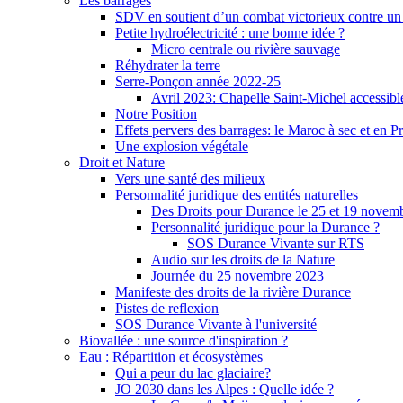
Les barrages
SDV en soutient d’un combat victorieux contre un
Petite hydroélectricité : une bonne idée ?
Micro centrale ou rivière sauvage
Réhydrater la terre
Serre-Ponçon année 2022-25
Avril 2023: Chapelle Saint-Michel accessibl
Notre Position
Effets pervers des barrages: le Maroc à sec et en P
Une explosion végétale
Droit et Nature
Vers une santé des milieux
Personnalité juridique des entités naturelles
Des Droits pour Durance le 25 et 19 novem
Personnalité juridique pour la Durance ?
SOS Durance Vivante sur RTS
Audio sur les droits de la Nature
Journée du 25 novembre 2023
Manifeste des droits de la rivière Durance
Pistes de reflexion
SOS Durance Vivante à l'université
Biovallée : une source d'inspiration ?
Eau : Répartition et écosystèmes
Qui a peur du lac glaciaire?
JO 2030 dans les Alpes : Quelle idée ?